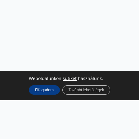
Weboldalunkon
sütiket
használunk.
Elfogadom
További lehetőségek
KÖZÖSSÉGI MÉDIA
Facebook