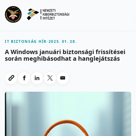
Ugrás a fő tartalomra
Menu
IT BIZTONSÁG HÍR
-
2025. 01. 28.
A Windows januári biztonsági frissítései
során meghibásodhat a hanglejátszás
Megosztas Facebookon
Megosztas LinkedInen
Megosztas X-en
Megosztas emailben
Link masolasa