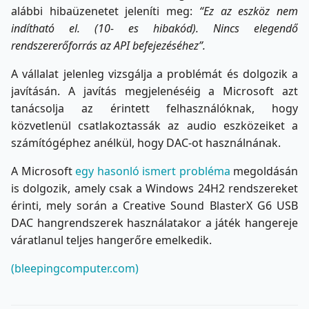
alábbi hibaüzenetet jeleníti meg:
“Ez az eszköz nem
indítható el. (10- es hibakód). Nincs elegendő
rendszererőforrás az API befejezéséhez”.
A vállalat jelenleg vizsgálja a problémát és dolgozik a
javításán. A javítás megjelenéséig a Microsoft azt
tanácsolja az érintett felhasználóknak, hogy
közvetlenül csatlakoztassák az audio eszközeiket a
számítógéphez anélkül, hogy DAC-ot használnának.
A Microsoft
egy hasonló ismert probléma
megoldásán
is dolgozik, amely csak a Windows 24H2 rendszereket
érinti, mely során a Creative Sound BlasterX G6 USB
DAC hangrendszerek használatakor a játék hangereje
váratlanul teljes hangerőre emelkedik.
(bleepingcomputer.com)