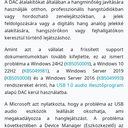
A DAC átalakítókat általában a hangminőség javítására
használják otthon, professzionális hangstúdiókban
vagy hordozható zenelejátszókban, a jelek
feldolgozására vagy a digitális hang analóg jelekké
alakítására, hangszórókon vagy fejhallgatókon
keresztül történő lejátszáshoz.
Amint azt a vállalat a frissített support
dokumentumokban tovább kifejtette, ez az ismert
probléma a Windows 24H2 (
KB5050009
), a Windows 10
22H2 (
KB5049981
), a Windows Server 2019
(
KB5050008
) és a Windows Server 2016 (
KB5049993
)
rendszereket érinti, ha
USB 1.0 audio illesztőprogram
alapú DAC kerül használatba.
A Microsoft azt nyilatkozta, hogy a probléma az USB
audio eszközök leállását okozhatja, ami
megakadályozza a hanglejátszást. A probléma
következtében a Device Manager (Eszközkezelő) az