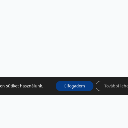
kon
sütiket
használunk.
Elfogadom
További leh
KÖZÖSSÉGI MÉDIA