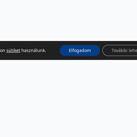
kon
sütiket
használunk.
Elfogadom
További leh
KÖZÖSSÉGI MÉDIA
Facebook
LinkedIn
Instagram