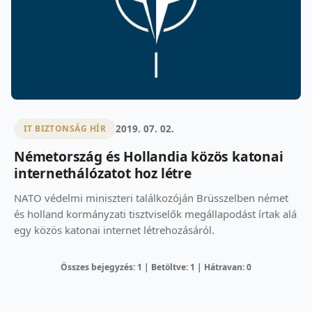
2019. 07. 02.
IT BIZTONSÁG HÍR
Németország és Hollandia közös katonai
internethálózatot hoz létre
NATO védelmi miniszteri találkozóján Brüsszelben német
és holland kormányzati tisztviselők megállapodást írtak alá
egy közös katonai internet létrehozásáról.
Összes bejegyzés: 1 | Betöltve: 1 | Hátravan: 0