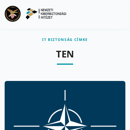
Ugrás a fő tartalomra
Menu
IT BIZTONSÁG CÍMKE
TEN