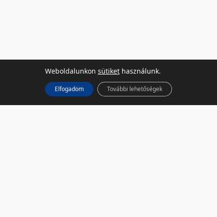
Weboldalunkon
sütiket
használunk.
Elfogadom
További lehetőségek
KÖZÖSSÉGI MÉDIA
Facebook
LinkedIn
Instagram