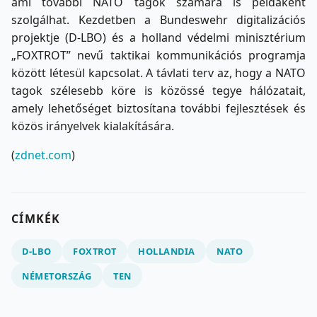
ami további NATO tagok számára is példaként
szolgálhat. Kezdetben a Bundeswehr digitalizációs
projektje (D-LBO) és a holland védelmi minisztérium
„FOXTROT” nevű taktikai kommunikációs programja
között létesül kapcsolat. A távlati terv az, hogy a NATO
tagok szélesebb köre is közössé tegye hálózatait,
amely lehetőséget biztosítana további fejlesztések és
közös irányelvek kialakítására.
(
zdnet.com
)
CÍMKÉK
D-LBO
FOXTROT
HOLLANDIA
NATO
NÉMETORSZÁG
TEN