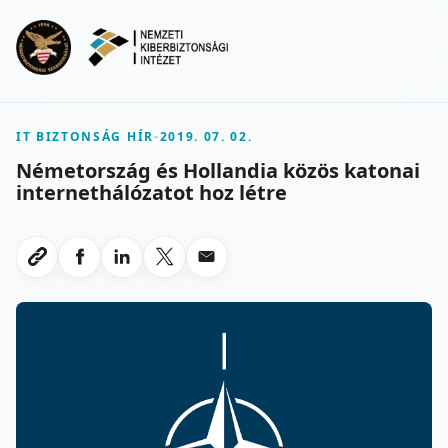
Ugrás a fő tartalomra
Menu
IT BIZTONSÁG HÍR
-
2019. 07. 02.
Németország és Hollandia közös katonai
internethálózatot hoz létre
Megosztas Facebookon
Megosztas LinkedInen
Megosztas X-en
Megosztas emailben
Link masolasa