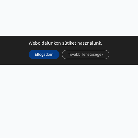
Weboldalunkon
sütiket
használunk.
Elfogadom
További lehetőségek
KÖZÖSSÉGI MÉDIA
Facebook
LinkedIn
Instagram