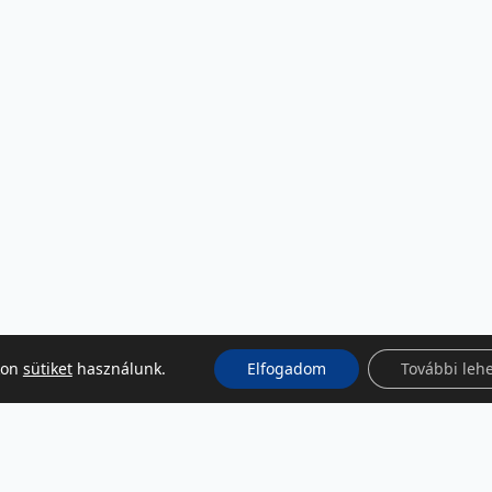
kon
sütiket
használunk.
Elfogadom
További leh
KÖZÖSSÉGI MÉDIA