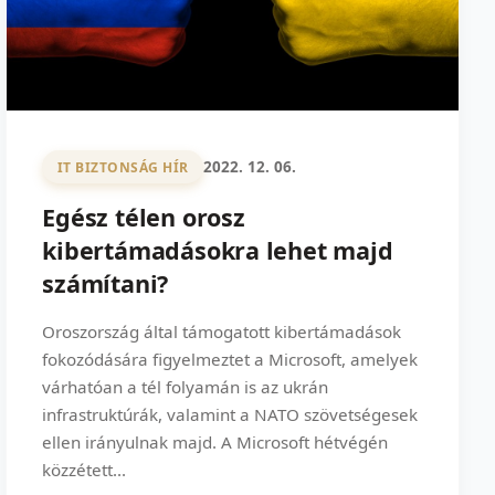
2022. 12. 06.
IT BIZTONSÁG HÍR
Egész télen orosz
kibertámadásokra lehet majd
számítani?
Oroszország által támogatott kibertámadások
fokozódására figyelmeztet a Microsoft, amelyek
várhatóan a tél folyamán is az ukrán
infrastruktúrák, valamint a NATO szövetségesek
ellen irányulnak majd. A Microsoft hétvégén
közzétett...