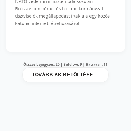
NATO védelmi miniszteri találkozóján
Brüsszelben német és holland kormányzati
tisztviselők megállapodást írtak alá egy közös
katonai internet létrehozásáról.
Összes bejegyzés: 20 | Betöltve: 9 | Hátravan: 11
TOVÁBBIAK BETÖLTÉSE