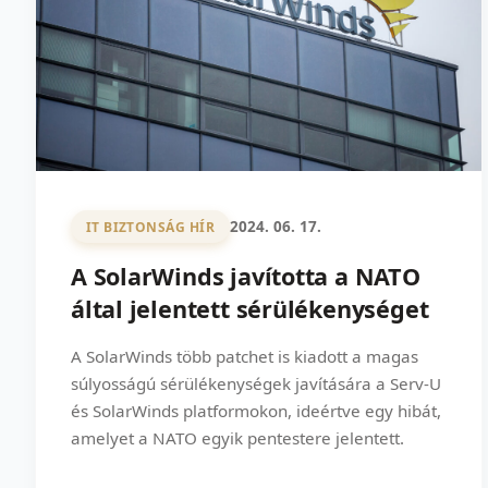
2024. 06. 17.
IT BIZTONSÁG HÍR
A SolarWinds javította a NATO
által jelentett sérülékenységet
A SolarWinds több patchet is kiadott a magas
súlyosságú sérülékenységek javítására a Serv-U
és SolarWinds platformokon, ideértve egy hibát,
amelyet a NATO egyik pentestere jelentett.