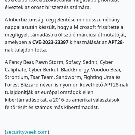
élveztek az orosz hírszerzés számára.
A kiberbiztonsági cég jelentése mindössze néhány
nappal azután készült, hogy a Microsoft frissítette a
megfigyelt támadásokról szóló márciusi útmutatóját,
amelyben a
CVE-2023-23397
kihasználását az
APT28
-
nak tulajdonította.
A Fancy Bear, Pawn Storm, Sofacy, Sednit, Cyber
Caliphate, Cyber Berkut, BlackEnergy, Voodoo Bear,
Strontium, Tsar Team, Sandworm, Fighting Ursa és
Forest Blizzard néven is nyomon követhető APT28-nak
tulajdonítják az európai országok elleni
kibertámadásokat, a 2016-os amerikai választások
feltörését és számos más kibertámadást.
(
securityweek.com
)