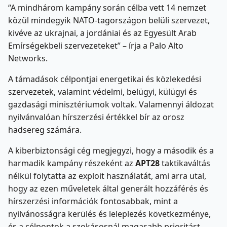
“A mindhárom kampány során célba vett 14 nemzet
közül mindegyik NATO-tagországon belüli szervezet,
kivéve az ukrajnai, a jordániai és az Egyesült Arab
Emírségekbeli szervezeteket” – írja a Palo Alto
Networks.
A támadások célpontjai energetikai és közlekedési
szervezetek, valamint védelmi, belügyi, külügyi és
gazdasági minisztériumok voltak. Valamennyi áldozat
nyilvánvalóan hírszerzési értékkel bír az orosz
hadsereg számára.
A kiberbiztonsági cég megjegyzi, hogy a második és a
harmadik kampány részeként az
APT28
taktikaváltás
nélkül folytatta az exploit használatát, ami arra utal,
hogy az ezen műveletek által generált hozzáférés és
hírszerzési információk fontosabbak, mint a
nyilvánosságra kerülés és leleplezés következménye,
és a célpontok a szokásosnál magasabb prioritást