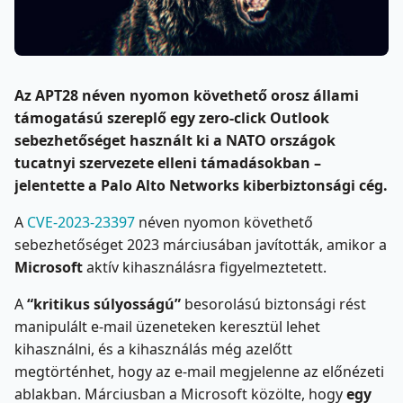
Az APT28 néven nyomon követhető orosz állami
támogatású szereplő egy zero-click Outlook
sebezhetőséget használt ki a NATO országok
tucatnyi szervezete elleni támadásokban –
jelentette a Palo Alto Networks kiberbiztonsági cég.
A
CVE-2023-23397
néven nyomon követhető
sebezhetőséget 2023 márciusában javították, amikor a
Microsoft
aktív kihasználásra figyelmeztetett.
A
“kritikus súlyosságú”
besorolású biztonsági rést
manipulált e-mail üzeneteken keresztül lehet
kihasználni, és a kihasználás még azelőtt
megtörténhet, hogy az e-mail megjelenne az előnézeti
ablakban. Márciusban a Microsoft közölte, hogy
egy