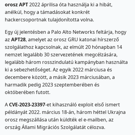
orosz APT
2022 áprilisa óta használja ki a hibát,
anélkül, hogy a támadásokat konkrét
hackercsoportnak tulajdonította volna.
Egy új jelentésben a Palo Alto Networks feltárja, hogy
az
APT28
, amelyet az orosz GRU katonai hírszerző
szolgálathoz kapcsolnak, az elmúlt 20 hónapban 14
nemzet legalább 30 szervezetének megcélzására,
legalább három rosszindulatú kampányban használta
ki a sebezhetőséget. Az egyik 2022 márciusa és
decembere között, a másik 2023 márciusában, a
harmadik pedig 2023 szeptemberében és
októberében futott.
A
CVE-2023-23397
-et kihasználó exploit első ismert
példányát 2022. március 18-án, három héttel Ukrajna
orosz megszállása után küldték el e-mailben, az
ország Állami Migrációs Szolgálatát célozva.