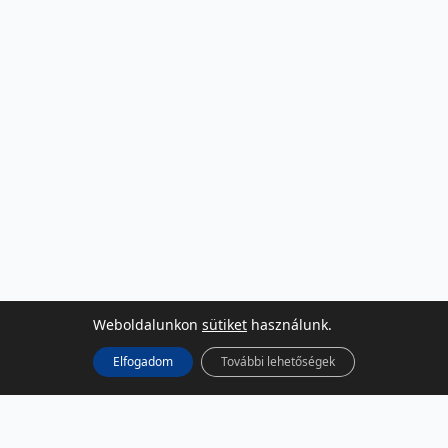
Weboldalunkon
sütiket
használunk.
Elfogadom
További lehetőségek