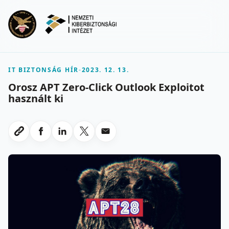
Ugrás a fő tartalomra
Menu
IT BIZTONSÁG HÍR
-
2023. 12. 13.
Orosz APT Zero-Click Outlook Exploitot
használt ki
Megosztas Facebookon
Megosztas LinkedInen
Megosztas X-en
Megosztas emailben
Link masolasa