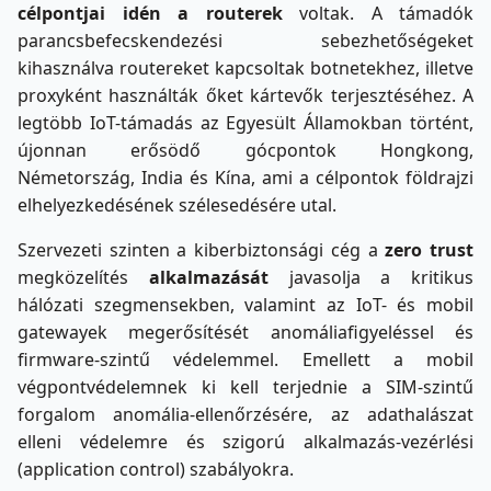
célpontjai idén a routerek
voltak. A támadók
parancsbefecskendezési sebezhetőségeket
kihasználva routereket kapcsoltak botnetekhez, illetve
proxyként használták őket kártevők terjesztéséhez. A
legtöbb IoT-támadás az Egyesült Államokban történt,
újonnan erősödő gócpontok Hongkong,
Németország, India és Kína, ami a célpontok földrajzi
elhelyezkedésének szélesedésére utal.
Szervezeti szinten a kiberbiztonsági cég a
zero trust
megközelítés
alkalmazását
javasolja a kritikus
hálózati szegmensekben, valamint az IoT- és mobil
gatewayek megerősítését anomáliafigyeléssel és
firmware-szintű védelemmel. Emellett a mobil
végpontvédelemnek ki kell terjednie a SIM-szintű
forgalom anomália-ellenőrzésére, az adathalászat
elleni védelemre és szigorú alkalmazás-vezérlési
(application control) szabályokra.