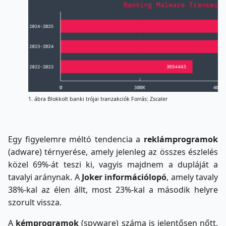
1. ábra Blokkolt banki trójai tranzakciók Forrás: Zscaler
Egy figyelemre méltó tendencia a
reklámprogramok
(adware) térnyerése, amely jelenleg az összes észlelés
közel 69%-át teszi ki, vagyis majdnem a dupláját a
tavalyi aránynak. A
Joker információlopó
, amely tavaly
38%-kal az élen állt, most 23%-kal a második helyre
szorult vissza.
A
kémprogramok
(spyware) száma is jelentősen nőtt,