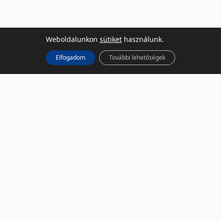
Weboldalunkon
sütiket
használunk.
Elfogadom
További lehetőségek
KÖZÖSSÉGI MÉDIA
Facebook
LinkedIn
Instagram
Podcast