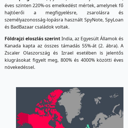
éves szinten 220%-os emelkedést mértek, amelynek fő
hajtóerői a megfigyelésre, zsarolásra és
személyazonosság-lopásra használt SpyNote, SpyLoan
és BadBazaar családok voltak.
Földrajzi eloszlás szerint
India, az Egyesült Államok és
Kanada kapta az összes támadás 55%-át (2. ábra). A
Zscaler Olaszország és Izrael esetében is jelentős
kiugrásokat figyelt meg, 800% és 4000% közötti éves
növekedéssel.