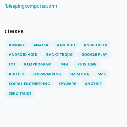
(bleepingcomputer.com)
CÍMKÉK
ADWARE
ANATSA
ANDROID
ANDROID TV
ANDROID VOID
BANKI TRÓJAI
GOOGLE PLAY
IOT
KÉMPROGRAM
MFA
PHISHING
ROUTER
SIM-SWAPPING
SMISHING
SMS
SOCIAL ENGINEERING
SPYWARE
XNOTICE
ZERO TRUST