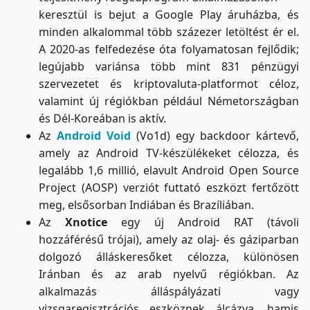
keresztül is bejut a Google Play áruházba, és
minden alkalommal több százezer letöltést ér el.
A 2020-as felfedezése óta folyamatosan fejlődik;
legújabb variánsa több mint 831 pénzügyi
szervezetet és kriptovaluta-platformot céloz,
valamint új régiókban például Németországban
és Dél-Koreában is aktív.
Az
Android Void
(Vo1d) egy backdoor kártevő,
amely az Android TV-készülékeket célozza, és
legalább 1,6 millió, elavult Android Open Source
Project (AOSP) verziót futtató eszközt fertőzött
meg, elsősorban Indiában és Brazíliában.
Az
Xnotice
egy új Android RAT (távoli
hozzáférésű trójai), amely az olaj- és gáziparban
dolgozó álláskeresőket célozza, különösen
Iránban és az arab nyelvű régiókban. Az
alkalmazás álláspályázati vagy
vizsgaregisztrációs eszköznek álcázva, hamis