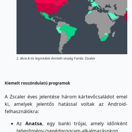
2. ábra A tíz leginkább érintett ország Forrás: Zscaler
Kiemelt rosszindulatú programok
A Zscaler éves jelentése három kártevőcsaládot emel
ki, amelyek jelentős hatással voltak az Android-
felhasználókra:
Az
Anatsa
, egy banki trójai, amely időnként
teljesítmény-/segédprogram-alkalmazásokon