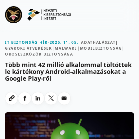
Ugrás a fő tartalomra
Menu
IT BIZTONSÁG HÍR
-
2025. 11. 05.
ADATHALÁSZAT
|
GYAKORI ÁTVERÉSEK
|
MALWARE
|
MOBILBIZTONSÁG
|
OKOSESZKÖZÖK BIZTONSÁGA
Több mint 42 millió alkalommal töltöttek
le kártékony Android-alkalmazásokat a
Google Play-ről
Megosztas Facebookon
Megosztas LinkedInen
Megosztas X-en
Megosztas emailben
Link masolasa