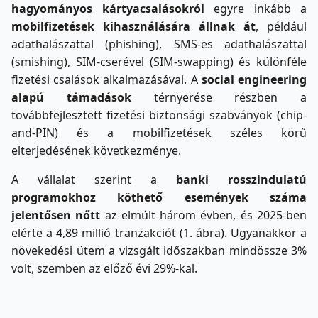
hagyományos kártyacsalásokról
egyre inkább a
mobilfizetések kihasználására állnak át
, például
adathalászattal (phishing), SMS-es adathalászattal
(smishing), SIM-cserével (SIM-swapping) és különféle
fizetési csalások alkalmazásával. A
social engineering
alapú támadások
térnyerése részben a
továbbfejlesztett fizetési biztonsági szabványok (chip-
and-PIN) és a mobilfizetések széles körű
elterjedésének következménye.
A vállalat szerint a
banki rosszindulatú
programokhoz köthető események száma
jelentősen nőtt
az elmúlt három évben, és 2025-ben
elérte a 4,89 millió tranzakciót (1. ábra). Ugyanakkor a
növekedési ütem a vizsgált időszakban mindössze 3%
volt, szemben az előző évi 29%-kal.