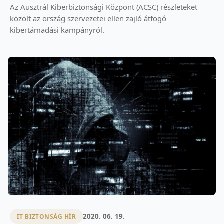
Az Ausztrál Kiberbiztonsági Központ (ACSC) részleteket
közölt az ország szervezetei ellen zajló átfogó
kibertámadási kampányról.
2020. 06. 19.
IT BIZTONSÁG HÍR