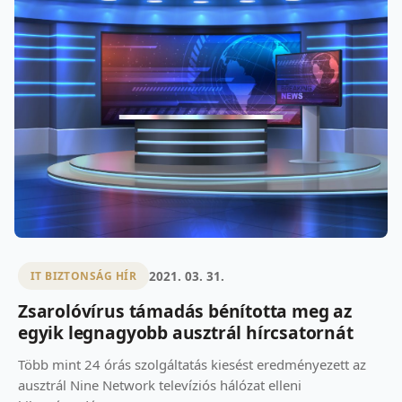
2021. 03. 31.
IT BIZTONSÁG HÍR
Zsarolóvírus támadás bénította meg az
egyik legnagyobb ausztrál hírcsatornát
Több mint 24 órás szolgáltatás kiesést eredményezett az
ausztrál Nine Network televíziós hálózat elleni