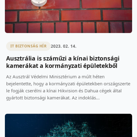
2023. 02. 14.
IT BIZTONSÁG HÍR
Ausztrália is száműzi a kínai biztonsági
kamerákat a kormányzati épületekből
Az Ausztrál Védelmi Minisztérium a múlt héten
bejelentette, hogy a kormányzati épületekben országszerte
le fogják cserélni a kínai Hikvision és Dahua cégek által
gyártott biztonsági kamerákat. Az indoklás...