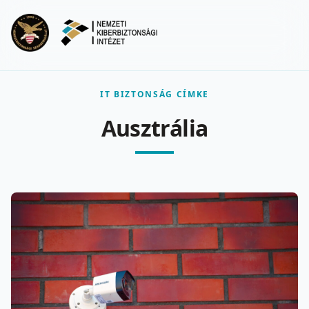
Ugrás a fő tartalomra
Menu
IT BIZTONSÁG CÍMKE
Ausztrália