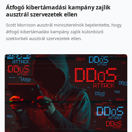
Átfogó kibertámadási kampány zajlik
ausztrál szervezetek ellen
Scott Morrison ausztrál miniszterelnök bejelentette, hogy
átfogó kibertámadási kampány zajlik különböző
szektorbeli ausztrál szervezetek ellen.