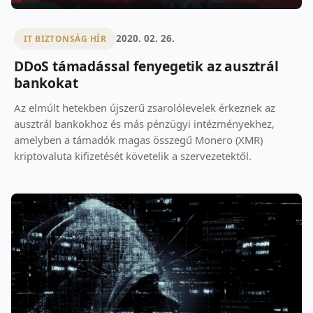
2020. 02. 26.
IT BIZTONSÁG HÍR
DDoS támadással fenyegetik az ausztrál
bankokat
Az elmúlt hetekben újszerű zsarolólevelek érkeznek az
ausztrál bankokhoz és más pénzügyi intézményekhez,
amelyben a támadók magas összegű Monero (XMR)
kriptovaluta kifizetését követelik a szervezetektől.