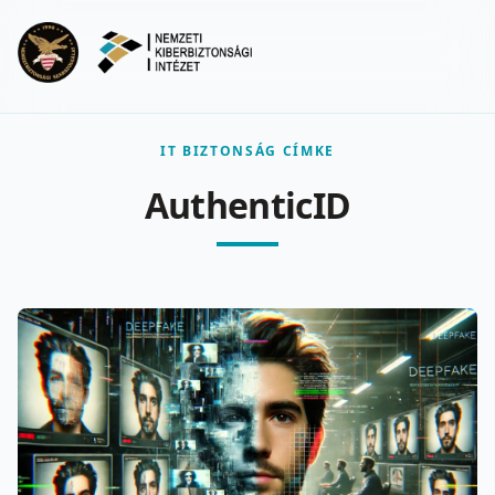
Ugrás a fő tartalomra
Menu
IT BIZTONSÁG CÍMKE
AuthenticID