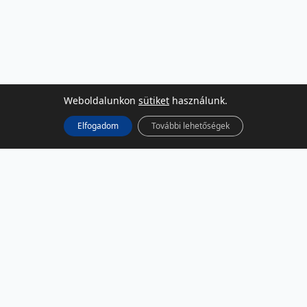
Weboldalunkon
sütiket
használunk.
Elfogadom
További lehetőségek
KÖZÖSSÉGI MÉDIA
Facebook
LinkedIn
Instagram