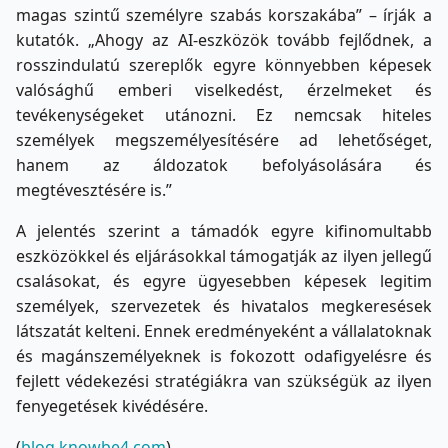
magas szintű személyre szabás korszakába” – írják a
kutatók. „Ahogy az AI-eszközök tovább fejlődnek, a
rosszindulatú szereplők egyre könnyebben képesek
valósághű emberi viselkedést, érzelmeket és
tevékenységeket utánozni. Ez nemcsak hiteles
személyek megszemélyesítésére ad lehetőséget,
hanem az áldozatok befolyásolására és
megtévesztésére is.”
A jelentés szerint a támadók egyre kifinomultabb
eszközökkel és eljárásokkal támogatják az ilyen jellegű
csalásokat, és egyre ügyesebben képesek legitim
személyek, szervezetek és hivatalos megkeresések
látszatát kelteni. Ennek eredményeként a vállalatoknak
és magánszemélyeknek is fokozott odafigyelésre és
fejlett védekezési stratégiákra van szükségük az ilyen
fenyegetések kivédésére.
(
blog.knowbe4.com
)