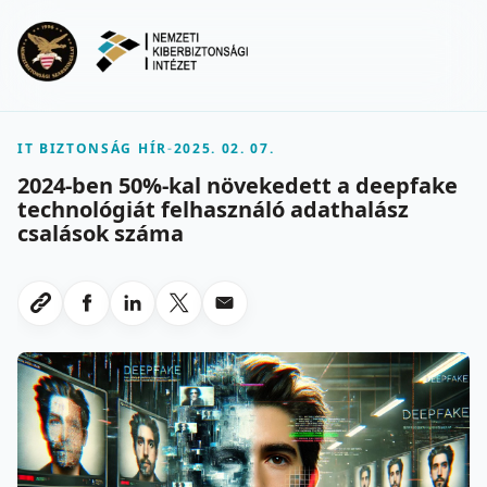
Ugrás a fő tartalomra
Menu
IT BIZTONSÁG HÍR
-
2025. 02. 07.
2024-ben 50%-kal növekedett a deepfake
technológiát felhasználó adathalász
csalások száma
Megosztas Facebookon
Megosztas LinkedInen
Megosztas X-en
Megosztas emailben
Link masolasa