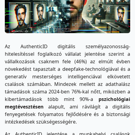
Az AuthenticID digitális személyazonosság-
hitelesítéssel foglalkozó vállalat jelentése szerint a
vállalkozások csaknem fele (46%) az elmúlt évben
növekedést tapasztalt a deepfake-technológiával és a
generatív mesterséges intelligenciával elkövetett
csalások számában. Mindezek mellett az adathalász
támadások száma 2024-ben 76%-kal nőtt, miközben a
kibertámadások több mint 90%-a
pszichológiai
megtévesztésen
alapult, ami rávilágít a digitális
fenyegetések folyamatos fejlődésére és a biztonsági
intézkedések szükségességére.
Az AuthenticID jelentése a munkahelyi csalások