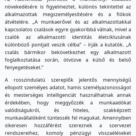
növekedésére is figyelmeztet, különös tekintettel az
alkalmazottak megszemélyesítésére és a fiókok
átvételére. „A munkaerővel és az alkalmazottakkal
kapcsolatos csalások egyre gyakoribbá válnak, mivel a
csalók az alkalmazotti identitás életciklusának
különböző pontjait veszik célba” – írják a kutatók. „A
csalás bármikor bekövetkezhet egy alkalmazott
foglalkoztatása során, ötvözve a külső és belső
fenyegetéseket.”
A rosszindulatú szereplők jelentős mennyiségű
ellopott személyes adatot, hamis személyazonosságot
és mesterséges intelligenciát használhatnak annak
érdekében, hogy meggyőzzék a munkaadókat
valódiságukról, és hiteles, szakképzett
munkavállalóként tüntessék fel magukat. Amennyiben
sikeresen hozzáférést szereznek a szervezet
rendszereihez, komoly pénzügyi visszaéléseket