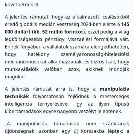
követhetnek el.
A jelentés rámutat, hogy az alkalmazotti csalásokból
eredő globális medián veszteség 2024-ben elérte a
145
000 dollárt (kb. 52 millió forintot)
,
ezzel pedig a világ
legköltségesebb pénzügyi visszaélési formájává vált.
Ennek fényében a vállalatok számára elengedhetetlen,
hogy hatékony személyazonosság-hitelesítési
mechanizmusokat alkalmazzanak, és biztosítsák, hogy
munkavállalóik valóban azok, akiknek mondják
magukat.
A jelentés rámutat arra is, hogy a
manipulatív
technikák
folyamatosan fejlődnek a mesterséges
intelligencia térnyerésével, így az ilyen típusú
kibertámadások egyre nagyobb veszélyt jelentenek.
„A manipulációs támadások nem számítanak
újdonságnak, azonban egy új korszakba léptek: a