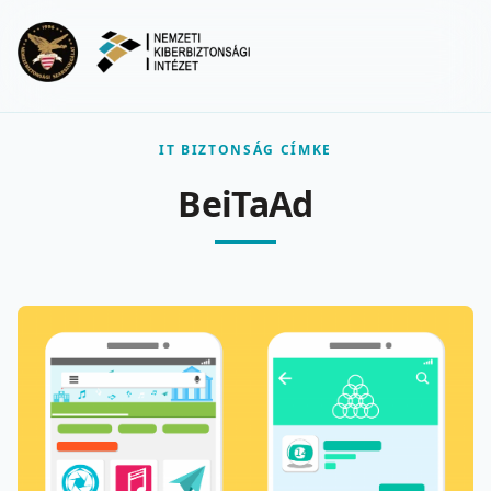
Ugrás a fő tartalomra
Menu
IT BIZTONSÁG CÍMKE
BeiTaAd