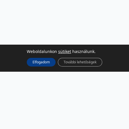
Weboldalunkon
sütiket
használunk.
Elfogadom
További lehetőségek
KÖZÖSSÉGI MÉDIA
Facebook
LinkedIn