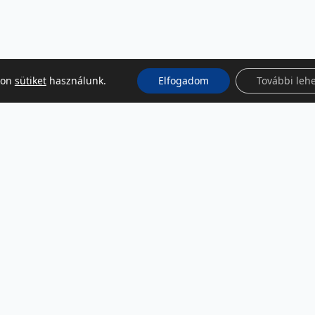
kon
sütiket
használunk.
Elfogadom
További leh
KÖZÖSSÉGI MÉDIA
Facebook
LinkedIn
Instagram
Podcast