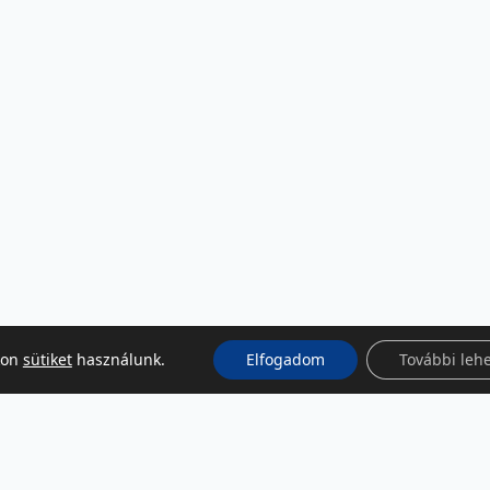
kon
sütiket
használunk.
Elfogadom
További leh
KÖZÖSSÉGI MÉDIA