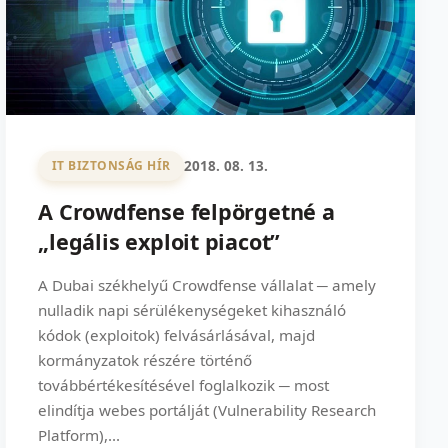
2018. 08. 13.
IT BIZTONSÁG HÍR
A Crowdfense felpörgetné a
„legális exploit piacot”
A Dubai székhelyű Crowdfense vállalat ─ amely
nulladik napi sérülékenységeket kihasználó
kódok (exploitok) felvásárlásával, majd
kormányzatok részére történő
továbbértékesítésével foglalkozik ─ most
elindítja webes portálját (Vulnerability Research
Platform),...