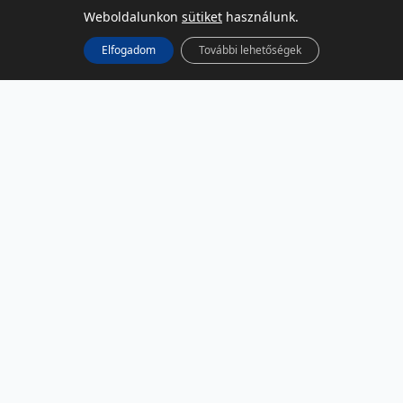
Weboldalunkon
sütiket
használunk.
Elfogadom
További lehetőségek
KÖZÖSSÉGI MÉDIA
Facebook
LinkedIn
Instagram
Podcast
RSS