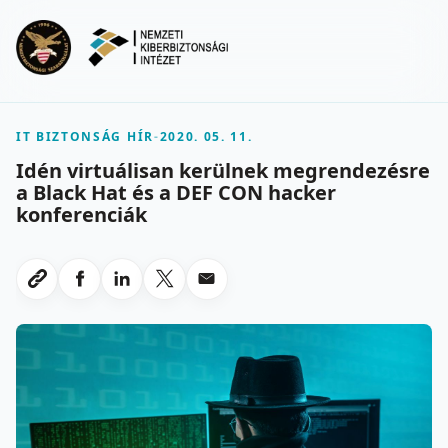
Ugrás a fő tartalomra
Menu
IT BIZTONSÁG HÍR
-
2020. 05. 11.
Idén virtuálisan kerülnek megrendezésre
a Black Hat és a DEF CON hacker
konferenciák
Megosztas Facebookon
Megosztas LinkedInen
Megosztas X-en
Megosztas emailben
Link masolasa