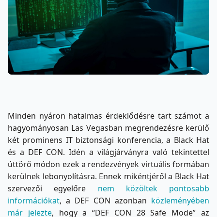
Minden nyáron hatalmas érdeklődésre tart számot a
hagyományosan Las Vegasban megrendezésre kerülő
két prominens IT biztonsági konferencia, a Black Hat
és a DEF CON. Idén a világjárványra való tekintettel
úttörő módon ezek a rendezvények virtuális formában
kerülnek lebonyolításra. Ennek mikéntjéről a Black Hat
szervezői egyelőre
nem közöltek pontosabb
információkat
, a DEF CON azonban
közleményében
már jelezte
, hogy a “DEF CON 28 Safe Mode” az