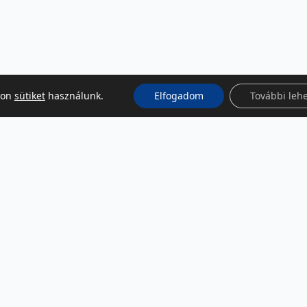
kon
sütiket
használunk.
Elfogadom
További leh
KÖZÖSSÉGI MÉDIA
Facebook
LinkedIn
Instagram
Podcast