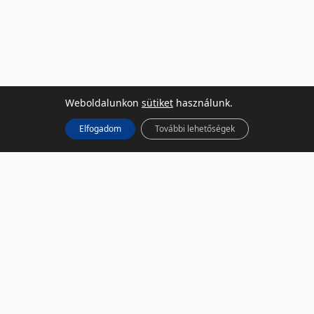
Weboldalunkon
sütiket
használunk.
Elfogadom
További lehetőségek
KÖZÖSSÉGI MÉDIA
Facebook
LinkedIn
Instagram