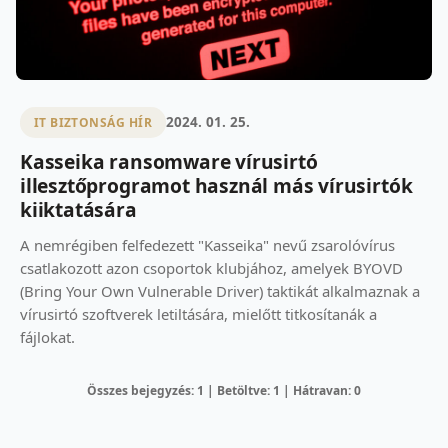
2024. 01. 25.
IT BIZTONSÁG HÍR
Kasseika ransomware vírusirtó
illesztőprogramot használ más vírusirtók
kiiktatására
A nemrégiben felfedezett "Kasseika" nevű zsarolóvírus
csatlakozott azon csoportok klubjához, amelyek BYOVD
(Bring Your Own Vulnerable Driver) taktikát alkalmaznak a
vírusirtó szoftverek letiltására, mielőtt titkosítanák a
fájlokat.
Összes bejegyzés: 1 | Betöltve: 1 | Hátravan: 0