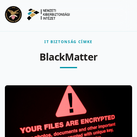
Ugrás a fő tartalomra
Menu
IT BIZTONSÁG CÍMKE
BlackMatter