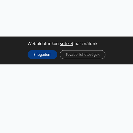
Weboldalunkon
sütiket
használunk.
Elfogadom
További lehetőségek
KÖZÖSSÉGI MÉDIA
Facebook
LinkedIn
Instagram