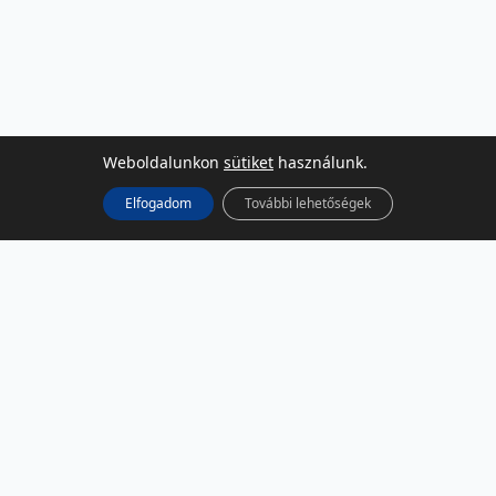
Weboldalunkon
sütiket
használunk.
Elfogadom
További lehetőségek
KÖZÖSSÉGI MÉDIA
Facebook
LinkedIn
Instagram