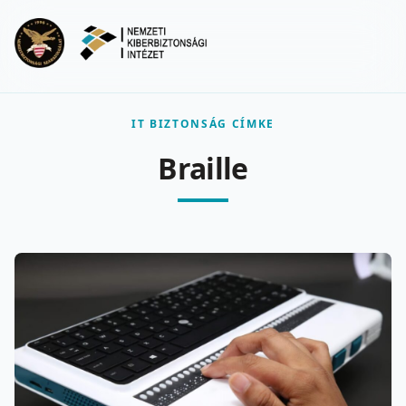
Ugrás a fő tartalomra
Menu
IT BIZTONSÁG CÍMKE
Braille