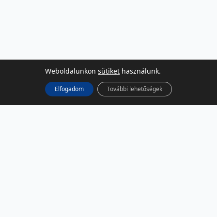
Weboldalunkon
sütiket
használunk.
Elfogadom
További lehetőségek
KÖZÖSSÉGI MÉDIA
Facebook
LinkedIn
Instagram