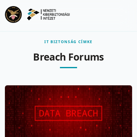
Ugrás a fő tartalomra
Menu
IT BIZTONSÁG CÍMKE
Breach Forums