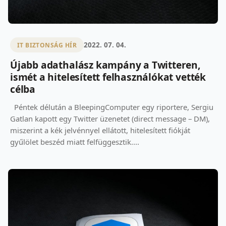
2022. 07. 04.
IT BIZTONSÁG HÍR
Újabb adathalász kampány a Twitteren,
ismét a hitelesített felhasználókat vették
célba
Péntek délután a BleepingComputer egy riportere, Sergiu
Gatlan kapott egy Twitter üzenetet (direct message – DM),
miszerint a kék jelvénnyel ellátott, hitelesített fiókját
gyűlölet beszéd miatt felfüggesztik....