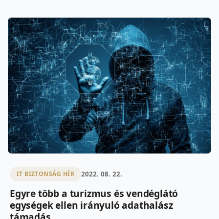
2022. 08. 22.
IT BIZTONSÁG HÍR
Egyre több a turizmus és vendéglátó
egységek ellen irányuló adathalász
támadás