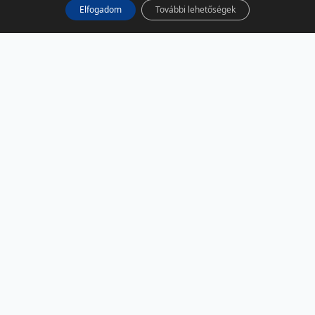
Elfogadom
További lehetőségek
KÖZÖSSÉGI MÉDIA
Facebook
LinkedIn
Instagram
Podcast
RSS
TÁRSOLDALAK