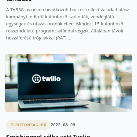
A TA558-as néven hivatkozott hacker kollektíva adathalász
kampányt indított különböző szállodák, vendéglátó
egységek és utazási irodák ellen. Mindezt 15 különböző
rosszindulatú programcsaláddal végzik, általában távoli
hozzáférésű trójaiakkal (RAT),...
2022. 08. 09.
IT BIZTONSÁG HÍR
Smishinggel célba vett Twilio