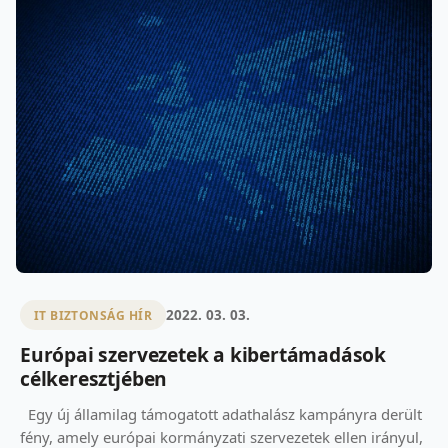
2022. 03. 03.
IT BIZTONSÁG HÍR
Európai szervezetek a kibertámadások
célkeresztjében
Egy új államilag támogatott adathalász kampányra derült
fény, amely európai kormányzati szervezetek ellen irányul,