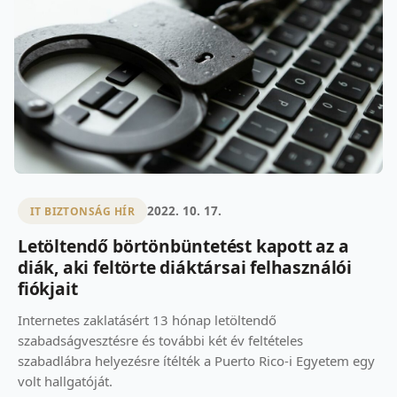
2022. 10. 17.
IT BIZTONSÁG HÍR
Letöltendő börtönbüntetést kapott az a
diák, aki feltörte diáktársai felhasználói
fiókjait
Internetes zaklatásért 13 hónap letöltendő
szabadságvesztésre és további két év feltételes
szabadlábra helyezésre ítélték a Puerto Rico-i Egyetem egy
volt hallgatóját.