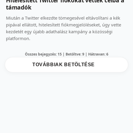
Hitelesített Twitter fiókokat vettek célba a
támadók
Miután a Twitter elkezdte tömegesével eltávolítani a kék
pipával ellátott, hitelesített fiókmegjelöléseket, úgy vette
kezdetét egy újabb adathalász kampány a közösségi
platformon.
Összes bejegyzés: 15 | Betöltve: 9 | Hátravan: 6
TOVÁBBIAK BETÖLTÉSE