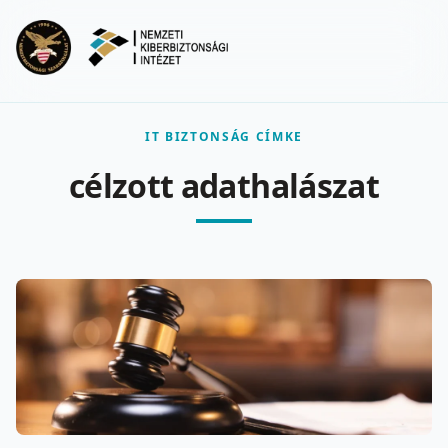
Ugrás a fő tartalomra
Menu
IT BIZTONSÁG CÍMKE
célzott adathalászat