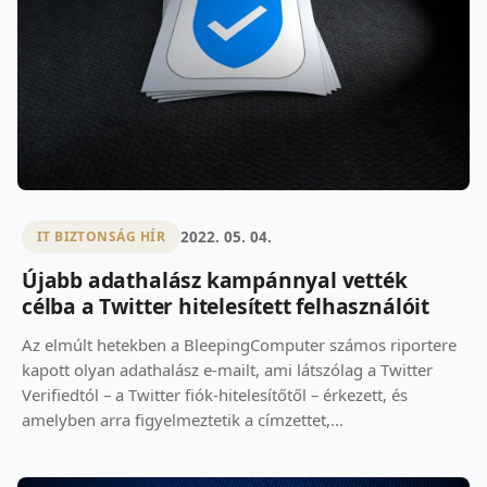
2022. 05. 04.
IT BIZTONSÁG HÍR
Újabb adathalász kampánnyal vették
célba a Twitter hitelesített felhasználóit
Az elmúlt hetekben a BleepingComputer számos riportere
kapott olyan adathalász e-mailt, ami látszólag a Twitter
Verifiedtól – a Twitter fiók-hitelesítőtől – érkezett, és
amelyben arra figyelmeztetik a címzettet,...