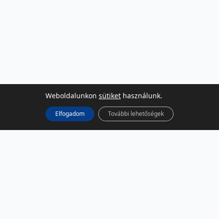
Weboldalunkon
sütiket
használunk.
Elfogadom
További lehetőségek
KÖZÖSSÉGI MÉDIA
Facebook
LinkedIn