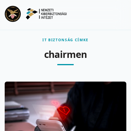
Ugrás a fő tartalomra
Menu
IT BIZTONSÁG CÍMKE
chairmen