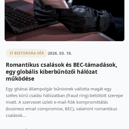
2026. 03. 10.
IT BIZTONSÁG HÍR
Romantikus csalások és BEC-támadások,
egy globális kiberbűnözői hálózat
működése
Egy ghánai állampolgár bűnösnek vallotta magát egy
széles körű csalási hálózatban (fraud ring) betöltött szerepe
miatt. A szervezet üzleti e-mail-fiók kompromittálás
(business email compromise, BEC), valamint romantikus
csalások...