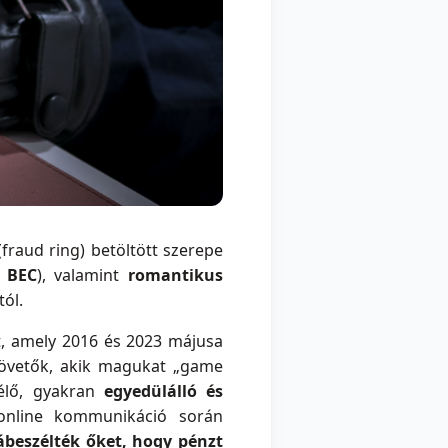
fraud ring) betöltött szerepe
,
BEC
), valamint
romantikus
tól.
t, amely 2016 és 2023 májusa
követők, akik magukat „game
élő, gyakran
egyedülálló és
online kommunikáció során
ábeszélték őket, hogy pénzt