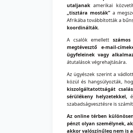
utaljanak
amerikai közvet
„tisztára mosták”
a megszer
Afrikába továbbították a bűn
koordinálták
.
A csalók emellett
számos 
megtévesztő e-mail-címek
ügyfeleinek vagy alkalma
átutalások végrehajtására.
Az ügyészek szerint a vádlot
közül és hangsúlyozták, hog
kiszolgáltatottságát csalá
sérülékeny helyzetekkel,
és
szabadságvesztésre is számít
Az online térben különösen
pénzt olyan személynek, ak
akkor valószínűleg nem is a