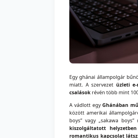
Egy ghánai állampolgár bűn
miatt. A szervezet
üzleti e
csalások
révén több mint 100 
A vádlott egy
Ghánában műkö
között amerikai állampolgá
boys” vagy „sakawa boys” 
kiszolgáltatott helyzetbe
romantikus kapcsolat látsz