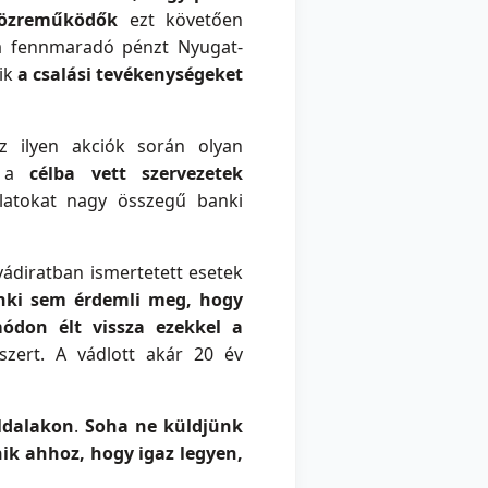
özreműködők
ezt követően
 a fennmaradó pénzt Nyugat-
kik
a csalási tevékenységeket
z ilyen akciók során olyan
k a
célba vett szervezetek
alatokat nagy összegű banki
vádiratban ismertetett esetek
nki sem érdemli meg, hogy
ódon élt vissza ezekkel a
 szert. A vádlott akár 20 év
ldalakon
.
Soha ne küldjünk
ik ahhoz, hogy igaz legyen,