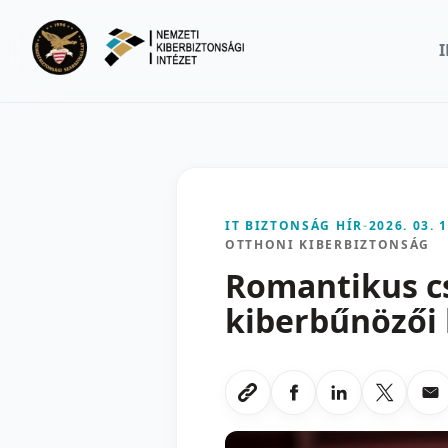
Ugrás a fő tartalomra
IT BIZTONSÁG HÍR
-
2026. 03. 1
OTTHONI KIBERBIZTONSÁG
Romantikus cs
kiberbűnözői
Megosztas Faceboo
Megosztas Li
Megoszt
Me
Link masolasa