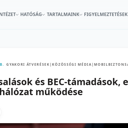
INTÉZET
HATÓSÁG
TARTALMAINK
FIGYELMEZTETÉSEK
0.
GYAKORI ÁTVERÉSEK
|
KÖZÖSSÉGI MÉDIA
|
MOBILBIZTONS
alások és BEC-támadások, e
 hálózat működése
kon
nkedInen
as X-en
gosztas emailben