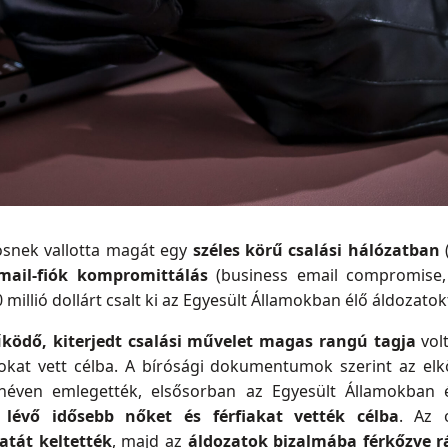
ösnek vallotta magát egy
széles körű csalási hálózatban
(
-mail-fiók kompromittálás
(business email compromise
millió dollárt csalt ki az Egyesült Államokban élő áldozatok
dő, kiterjedt csalási művelet magas rangú tagja
vol
rokat vett célba. A bírósági dokumentumok szerint az el
néven emlegették, elsősorban az Egyesült Államokban 
n lévő idősebb nőket és férfiakat vették célba
. Az 
atát keltették
, majd az
áldozatok bizalmába férkőzve r