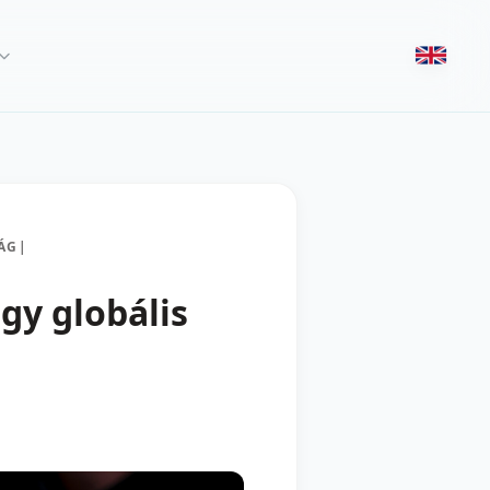
ÁG
|
gy globális