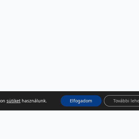
kon
sütiket
használunk.
Elfogadom
További leh
KÖZÖSSÉGI MÉDIA