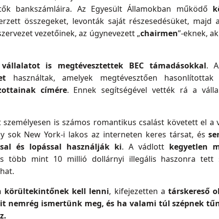
ítők bankszámláira. Az Egyesült Államokban működő
k
zett összegeket, levonták saját részesedésüket, majd
szervezet vezetőinek, az úgynevezett „
chairmen
”-eknek, a
vállalatot is megtévesztettek BEC támadásokkal
. A
et
használtak, amelyek megtévesztően hasonlította
zottainak címére
. Ennek segítségével vették rá a váll
t személyesen is számos romantikus csalást követett el a 
y sok New York-i lakos az interneten keres társat, és
se
ssal és lopással használják ki
. A vádlott
kegyetlen m
 több mint 10 millió dollárnyi illegális haszonra tett
hat.
 körültekintőnek kell lenni
, kifejezetten a
társkereső o
it nemrég ismertünk meg, és ha valami túl szépnek tűn
z.