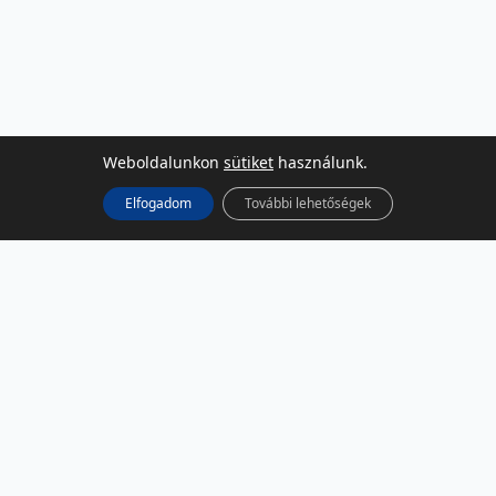
Weboldalunkon
sütiket
használunk.
Elfogadom
További lehetőségek
KÖZÖSSÉGI MÉDIA
Facebook
LinkedIn
Instagram