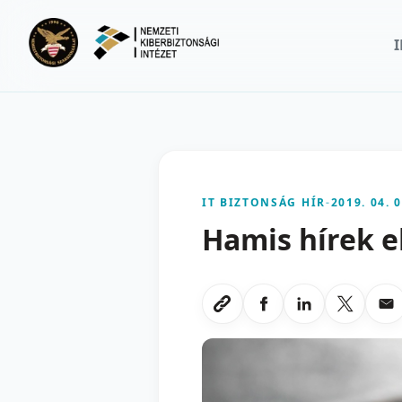
Ugrás a fő tartalomra
IT BIZTONSÁG HÍR
-
2019. 04. 0
Hamis hírek e
Megosztas Faceboo
Megosztas Li
Megoszt
Me
Link masolasa