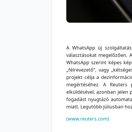
A WhatsApp új szolgáltatáss
választásokat megelőzően. Az
WhatsApp szerint képes kép-
„félrevezető”, vagy „kétséges
projekt célja a dezinformác
megértéséhez. A Reuters p
elküldésével, azonban jelen 
fogadást nyugtázó automata 
miatt. Legutóbb júliusban hoz
(www.reuters.com)