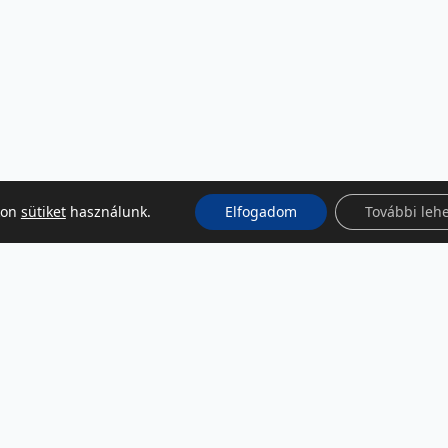
kon
sütiket
használunk.
Elfogadom
További leh
KÖZÖSSÉGI MÉDIA
Facebook
LinkedIn