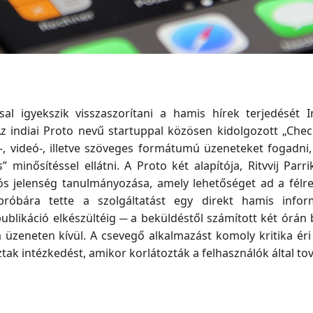
al igyekszik visszaszorítani a hamis hírek terjedését 
 indiai Proto nevű startuppal közösen kidolgozott „Check
, videó-, illetve szöveges formátumú üzeneteket fogadni, 
” minősítéssel ellátni. A Proto két alapítója, Ritvvij Par
iós jelenség tanulmányozása, amely lehetőséget ad a fél
róbára tette a szolgáltatást egy direkt hamis infor
publikáció elkészültéig ─ a beküldéstől számított két órán 
üzeneten kívül. A csevegő alkalmazást komoly kritika éri 
tak intézkedést, amikor korlátozták a felhasználók által t