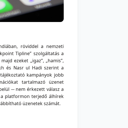
Indiában, röviddel a nemzeti
point Tipline” szolgáltatás a
majd ezeket „igaz”, „hamis”,
rikh és Nasr ul Hadi szerint a
retájékoztató kampányok jobb
mációkat tartalmazó üzenet
belül ─ nem érkezett válasz a
a platformon terjedő álhírek
ovábbítható üzenetek számát.