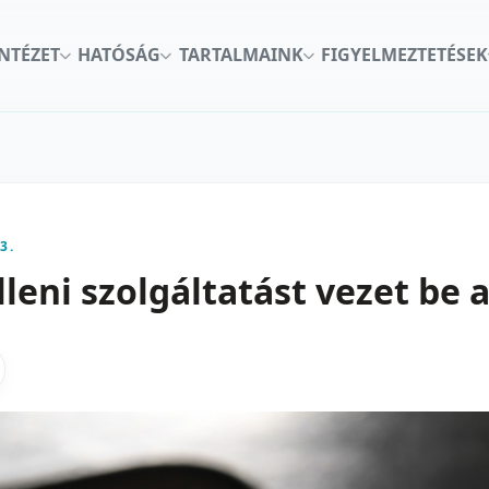
INTÉZET
HATÓSÁG
TARTALMAINK
FIGYELMEZTETÉSEK
3.
lleni szolgáltatást vezet be
kon
nkedInen
as X-en
gosztas emailben