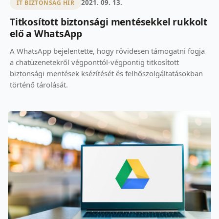
2021. 09. 13.
IT BIZTONSÁG HÍR
Titkosított biztonsági mentésekkel rukkolt
elő a WhatsApp
A WhatsApp bejelentette, hogy rövidesen támogatni fogja
a chatüzenetekről végponttól-végpontig titkosított
biztonsági mentések ksézítését és felhőszolgáltatásokban
történő tárolását.