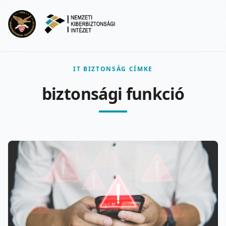
Ugrás a fő tartalomra
Menu
IT BIZTONSÁG CÍMKE
biztonsági funkció