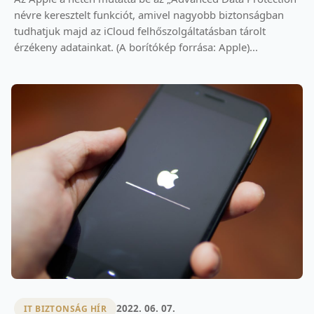
névre keresztelt funkciót, amivel nagyobb biztonságban
tudhatjuk majd az iCloud felhőszolgáltatásban tárolt
érzékeny adatainkat. (A borítókép forrása: Apple)...
2022. 06. 07.
IT BIZTONSÁG HÍR