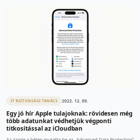
2022. 12. 09.
IT BIZTONSÁGI TANÁCS
Egy jó hír Apple tulajoknak: rövidesen még
több adatunkat védhetjük végponti
titkosítással az iCloudban
Az Apple a héten mutatta be az „Advanced Data Protection”