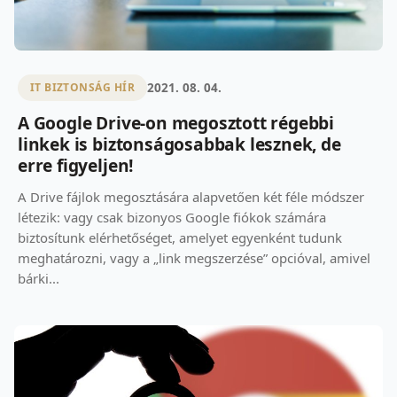
2021. 08. 04.
IT BIZTONSÁG HÍR
A Google Drive-on megosztott régebbi
linkek is biztonságosabbak lesznek, de
erre figyeljen!
A Drive fájlok megosztására alapvetően két féle módszer
létezik: vagy csak bizonyos Google fiókok számára
biztosítunk elérhetőséget, amelyet egyenként tudunk
meghatározni, vagy a „link megszerzése” opcióval, amivel
bárki...