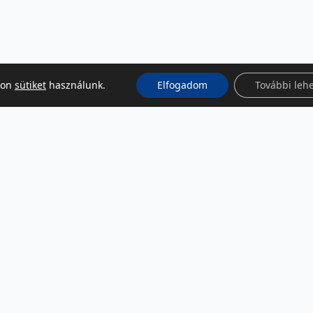
kon
sütiket
használunk.
Elfogadom
További leh
KÖZÖSSÉGI MÉDIA
Facebook
LinkedIn
Instagram
Podcast