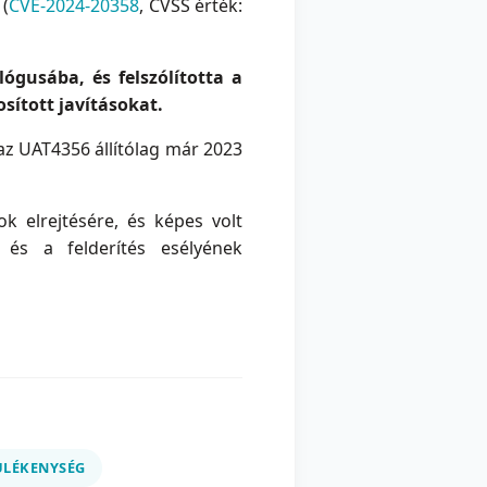
 (
CVE-2024-20358
, CVSS érték:
ógusába, és felszólította a
sított javításokat.
az UAT4356 állítólag már 2023
k elrejtésére, és képes volt
 és a felderítés esélyének
ÜLÉKENYSÉG