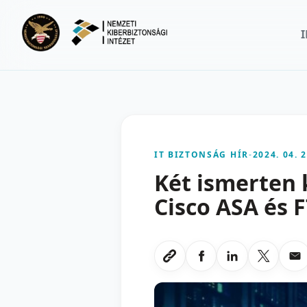
Ugrás a fő tartalomra
IT BIZTONSÁG HÍR
-
2024. 04. 2
Két ismerten 
Cisco ASA és 
Megosztas Faceboo
Megosztas Li
Megoszt
Me
Link masolasa