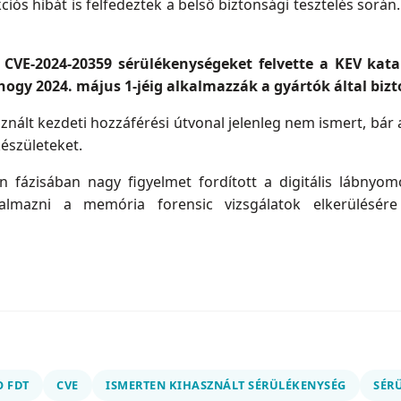
iós hibát is felfedeztek a belső biztonsági tesztelés során.
 CVE-2024-20359 sérülékenységeket felvette a KEV katal
ogy 2024. május 1-jéig alkalmazzák a gyártók által bizto
znált kezdeti hozzáférési útvonal jelenleg nem ismert, bár 
észületeket.
ázisában nagy figyelmet fordított a digitális lábnyomo
almazni a memória forensic vizsgálatok elkerülésére
O FDT
CVE
ISMERTEN KIHASZNÁLT SÉRÜLÉKENYSÉG
SÉR