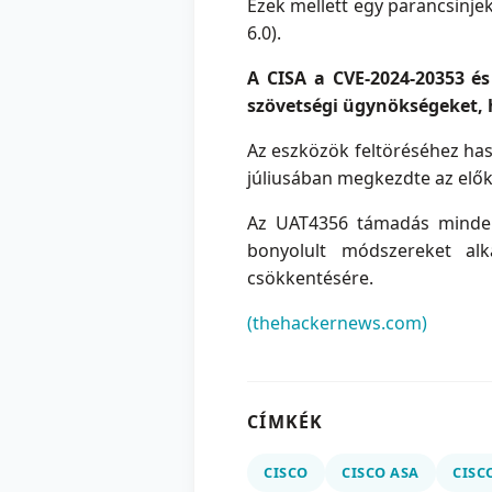
Ezek mellett egy parancsinjekc
6.0).
A CISA a CVE-2024-20353 és
szövetségi ügynökségeket, h
Az eszközök feltöréséhez has
júliusában megkezdte az elők
Az UAT4356 támadás minden f
bonyolult módszereket alk
csökkentésére.
(thehackernews.com)
CÍMKÉK
CISCO
CISCO ASA
CISC