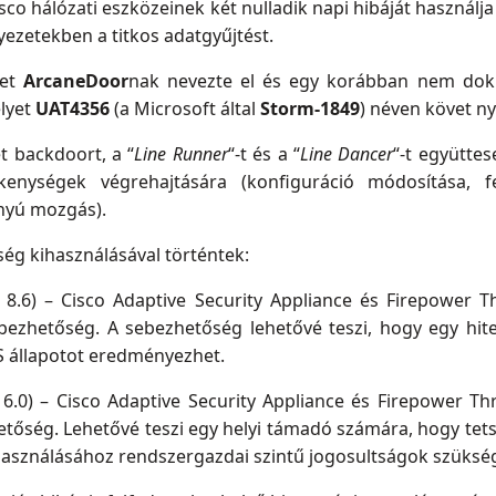
o hálózati eszközeinek két nulladik napi hibáját használja
yezetekben a titkos adatgyűjtést.
get
ArcaneDoor
nak nevezte el és egy korábban nem dok
elyet
UAT4356
(a Microsoft által
Storm-1849
) néven követ n
ét backdoort, a “
Line Runner
“-t és a “
Line Dancer
“-t együttes
kenységek végrehajtására (konfiguráció módosítása, fe
ányú mozgás).
ég kihasználásával történtek:
 8.6) – Cisco Adaptive Security Appliance és Firepower
ebezhetőség. A sebezhetőség lehetővé teszi, hogy egy hitel
oS állapotot eredményezhet.
 6.0) – Cisco Adaptive Security Appliance és Firepower Th
etőség. Lehetővé teszi egy helyi támadó számára, hogy tet
ihasználásához rendszergazdai szintű jogosultságok szüksé