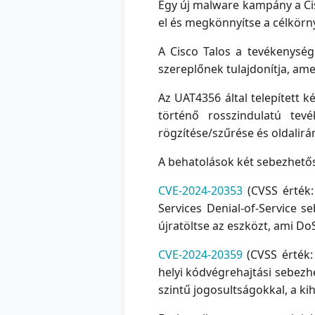
Egy új malware kampány a Cisc
el és megkönnyítse a célkörn
A Cisco Talos a tevékenysé
szereplőnek tulajdonítja, am
Az UAT4356 által telepített k
történő rosszindulatú tevé
rögzítése/szűrése és oldalir
A behatolások két sebezhetős
CVE-2024-20353
(CVSS érték:
Services Denial-of-Service s
újratöltse az eszközt, ami D
CVE-2024-20359
(CVSS érték:
helyi kódvégrehajtási sebezh
szintű jogosultságokkal, a k