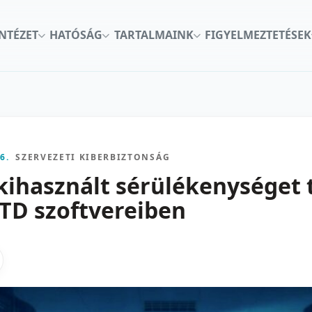
INTÉZET
HATÓSÁG
TARTALMAINK
FIGYELMEZTETÉSEK
6.
SZERVEZETI KIBERBIZTONSÁG
kihasznált sérülékenységet t
FTD szoftvereiben
kon
nkedInen
as X-en
gosztas emailben