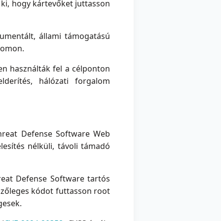
 ki, hogy kártevőket juttasson
umentált, állami támogatású
yomon.
en használták fel a célponton
lderítés, hálózati forgalom
 Threat Defense Software Web
esítés nélküli, távoli támadó
reat Defense Software tartós
szőleges kódot futtasson root
gesek.