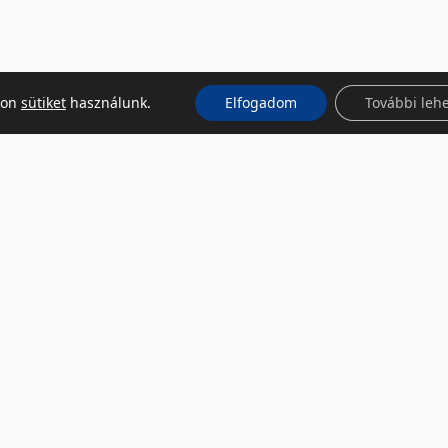
kon
sütiket
használunk.
Elfogadom
További leh
KÖZÖSSÉGI MÉDIA
Facebook
LinkedIn
Instagram
Podcast