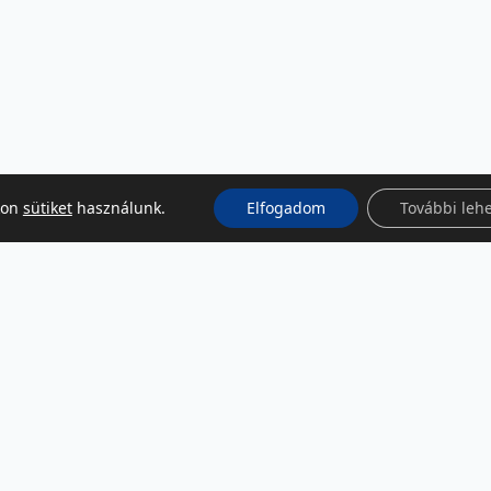
kon
sütiket
használunk.
Elfogadom
További leh
KÖZÖSSÉGI MÉDIA
Facebook
LinkedIn
Instagram