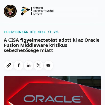
Ugrás a fő tartalomra
Menu
IT BIZTONSÁG HÍR
-
2022. 11. 29.
A CISA figyelmeztetést adott ki az Oracle
Fusion Middleware kritikus
sebezhetősége miatt
Megosztas Facebookon
Megosztas LinkedInen
Megosztas X-en
Megosztas emailben
Link masolasa