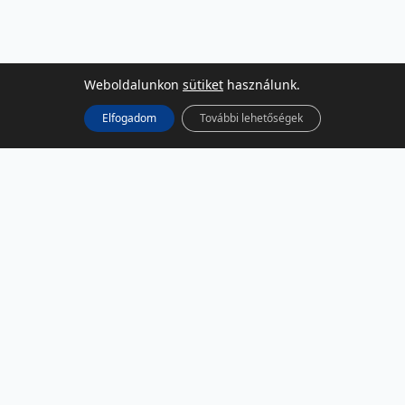
Weboldalunkon
sütiket
használunk.
Elfogadom
További lehetőségek
KÖZÖSSÉGI MÉDIA
Facebook
LinkedIn
Instagram
Podcast