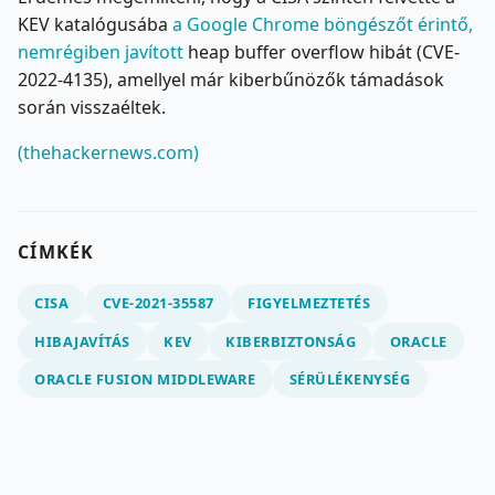
KEV katalógusába
a Google Chrome böngészőt érintő,
nemrégiben javított
heap buffer overflow hibát (CVE-
2022-4135), amellyel már kiberbűnözők támadások
során visszaéltek.
(thehackernews.com)
CÍMKÉK
CISA
CVE-2021-35587
FIGYELMEZTETÉS
HIBAJAVÍTÁS
KEV
KIBERBIZTONSÁG
ORACLE
ORACLE FUSION MIDDLEWARE
SÉRÜLÉKENYSÉG