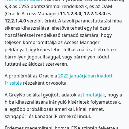
9,8-as CVSS pontszámmal rendelkezik, és az OAM
(Oracle Access Manager)
11.1.2.3.0, 12.2.1.3.0
és
12.2.1.4.0
verzióit érinti. A távoli parancsfuttatási hiba
sikeres kihasználása lehetővé teheti egy hálózati
hozzáféréssel rendelkező támadó számára, hogy
teljesen kompromittálja az Access Manager
példányait, így képes lehet felhasználókat létrehozni
bármilyen jogosultsággal, vagy bármilyen kódot
futtatni az áldozat szerverén.
A problémát az Oracle a
2022 januárjában kiadott
frissítés
részeként orvosolta.
A GreyNoise által gyűjtött adatok
azt mutatják
, hogy a
hiba kihasználására irányuló kísérletek folyamatosak,
a legtöbb próbálkozás amerikai, kínai, német,
szingapúri és kanadai IP címekről indul.
Érdemes megemlíteni, hogy a CISA szintén felvette a