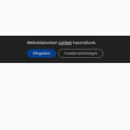
Weboldalunkon
sütiket
használunk.
Elfogadom
További lehetőségek
KÖZÖSSÉGI MÉDIA
Facebook
LinkedIn
Instagram