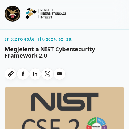
Ugrás a fő tartalomra
Menu
IT BIZTONSÁG HÍR
-
2024. 02. 28.
Megjelent a NIST Cybersecurity
Framework 2.0
Megosztas Facebookon
Megosztas LinkedInen
Megosztas X-en
Megosztas emailben
Link masolasa