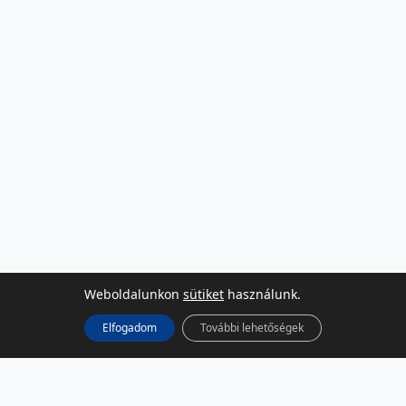
Weboldalunkon
sütiket
használunk.
Elfogadom
További lehetőségek