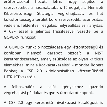
erőforrásokat hozott létre, hogy segítse a
szervezeteket a használatában. Támogatja a Nemzeti
Kiberbiztonsági Stratégia végrehajtását, és hat
kulcsfontosságú terület köré szerveződik: azonosítás,
védelem, felderítés, reagálás, helyreállítás és irányítás.
A CSF ezzel a jelentős frissítésével vezette be a
GOVERN funkciót.
“A GOVERN funkció hozzáadása egy létfontosságú és
korábban hiányzó darabot biztosít a NIST
keretrendszeréhez, amely szükséges az olyan kritikus
elemekhez, mint a kockázatkezelés” – mondta Robert
Booker, a CSF 2.0 kidolgozásában közreműködő
HITRUST vezetője.
A felhasználók a saját igényeikhez igazodó
végrehajtási példákat és gyors útmutatót kapnak.
A CSF 2.0 egy kereshető hivatkozási katalógust is