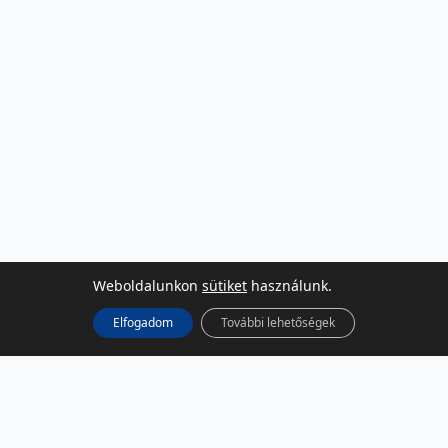
Weboldalunkon
sütiket
használunk.
Elfogadom
További lehetőségek
KÖZÖSSÉGI MÉDIA