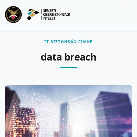
Ugrás a fő tartalomra
Menu
IT BIZTONSÁG CÍMKE
data breach