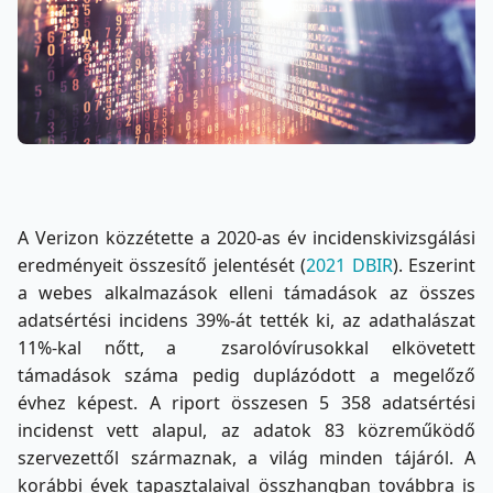
A Verizon közzétette a 2020-as év incidenskivizsgálási
eredményeit összesítő jelentését (
2021 DBIR
). Eszerint
a webes alkalmazások elleni támadások az összes
adatsértési incidens 39%-át tették ki, az adathalászat
11%-kal nőtt, a zsarolóvírusokkal elkövetett
támadások száma pedig duplázódott a megelőző
évhez képest. A riport összesen 5 358 adatsértési
incidenst vett alapul, az adatok 83 közreműködő
szervezettől származnak, a világ minden tájáról. A
korábbi évek tapasztalaival összhangban továbbra is