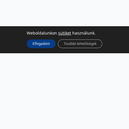
Weboldalunkon
sütiket
használunk.
Elfogadom
További lehetőségek
KÖZÖSSÉGI MÉDIA
Facebook
LinkedIn
Instagram