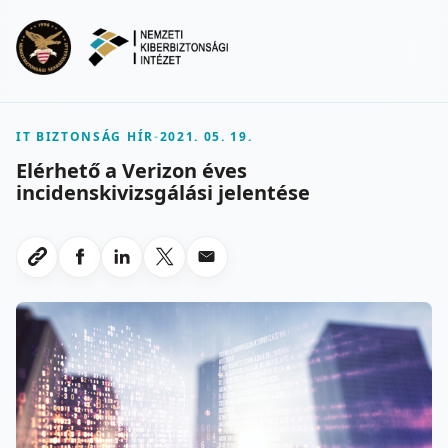
Ugrás a fő tartalomra
Menu
IT BIZTONSÁG HÍR
-
2021. 05. 19.
Elérhető a Verizon éves
incidenskivizsgálási jelentése
Megosztas Facebookon
Megosztas LinkedInen
Megosztas X-en
Megosztas emailben
Link masolasa