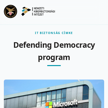
Ugrás a fő tartalomra
Menu
IT BIZTONSÁG CÍMKE
Defending Democracy
program