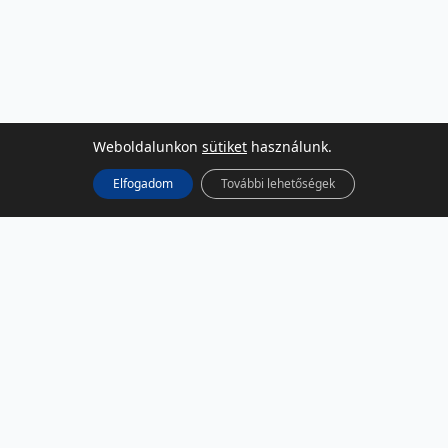
Weboldalunkon
sütiket
használunk.
Elfogadom
További lehetőségek
KÖZÖSSÉGI MÉDIA
Facebook
LinkedIn
Instagram