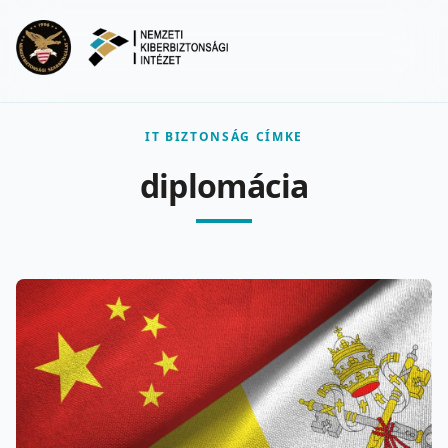
Ugrás a fő tartalomra
Menu
IT BIZTONSÁG CÍMKE
diplomácia