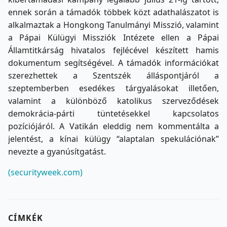
ennek során a támadók többek közt adathalászatot is
alkalmaztak a Hongkong Tanulmányi Misszió, valamint
a
Pápai Külügyi Missziók Intézete ellen
a Pápai
Államtitkárság hivatalos fejlécével készített hamis
dokumentum segítségével. A támadók információkat
szerezhettek a Szentszék álláspontjáról a
szeptemberben esedékes tárgyalásokat illetően,
valamint a különböző katolikus szerveződések
demokrácia-párti tüntetésekkel kapcsolatos
pozíciójáról. A Vatikán eleddig nem kommentálta a
jelentést, a kínai külügy “alaptalan spekulációnak”
nevezte a gyanúsítgatást.
(securityweek.com)
CÍMKÉK