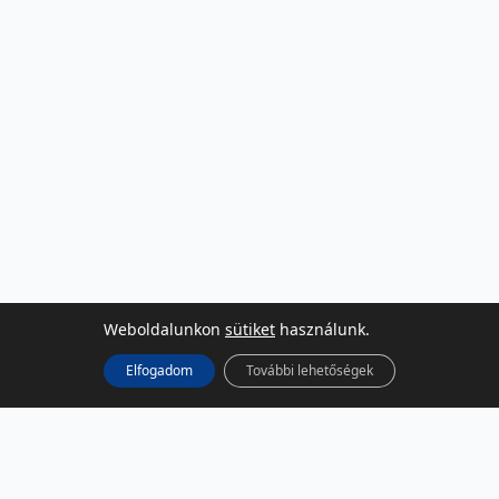
Weboldalunkon
sütiket
használunk.
Elfogadom
További lehetőségek
KÖZÖSSÉGI MÉDIA