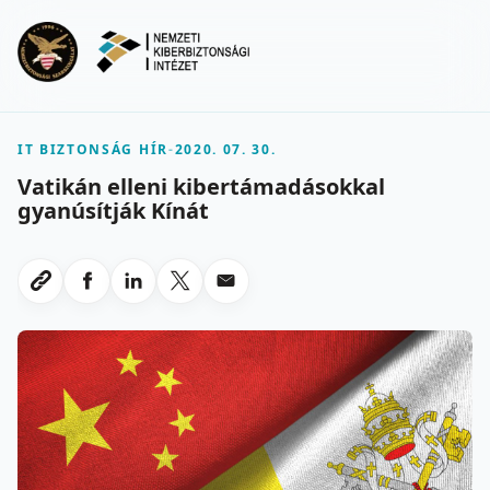
Ugrás a fő tartalomra
Menu
IT BIZTONSÁG HÍR
-
2020. 07. 30.
Vatikán elleni kibertámadásokkal
gyanúsítják Kínát
Megosztas Facebookon
Megosztas LinkedInen
Megosztas X-en
Megosztas emailben
Link masolasa