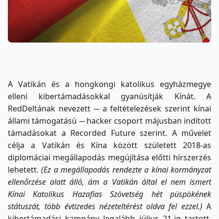
A Vatikán és a hongkongi katolikus egyházmegye
elleni kibertámadásokkal gyanúsítják Kínát. A
RedDeltának nevezett ─ a feltételezések szerint kínai
állami támogatású ─ hacker csoport májusban indított
támadásokat a Recorded Future szerint. A művelet
célja a Vatikán és Kína között született 2018-as
diplomáciai megállapodás megújítása előtti hírszerzés
lehetett.
(Ez a megállapodás rendezte a kínai kormányzat
ellenőrzése alatt álló, ám a Vatikán által el nem ismert
Kínai Katolikus Hazafias Szövetség hét püspökének
státuszát, több évtizedes nézeteltérést oldva fel ezzel.)
A
kibertámadási kampány legalább július 21-ig tartott,