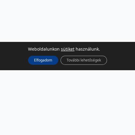
Weboldalunkon
sütiket
használunk.
Elfogadom
További lehetőségek
KÖZÖSSÉGI MÉDIA
Facebook
LinkedIn