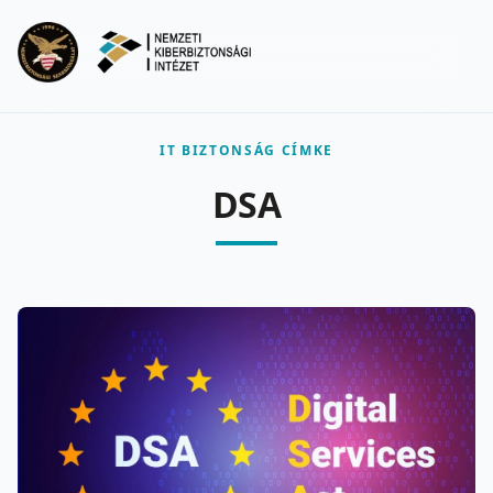
Ugrás a fő tartalomra
Menu
IT BIZTONSÁG CÍMKE
DSA