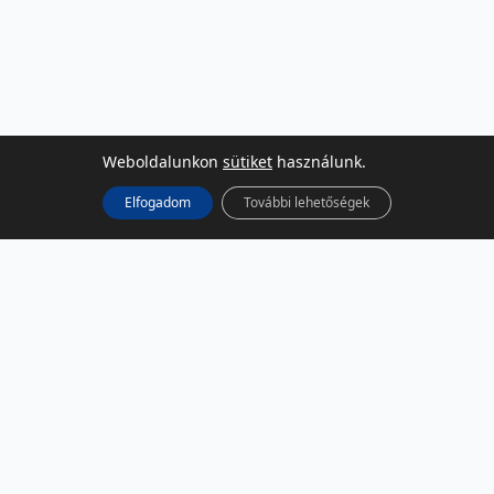
Weboldalunkon
sütiket
használunk.
Elfogadom
További lehetőségek
KÖZÖSSÉGI MÉDIA
Facebook
LinkedIn
Instagram