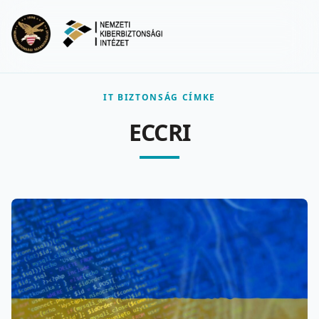
Ugrás a fő tartalomra
Menu
IT BIZTONSÁG CÍMKE
ECCRI