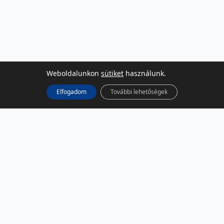
Weboldalunkon
sütiket
használunk.
Elfogadom
További lehetőségek
KÖZÖSSÉGI MÉDIA
Facebook
LinkedIn
Instagram