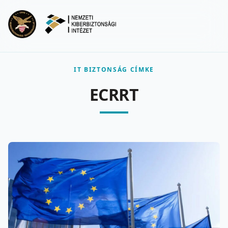
Ugrás a fő tartalomra
Menu
IT BIZTONSÁG CÍMKE
ECRRT