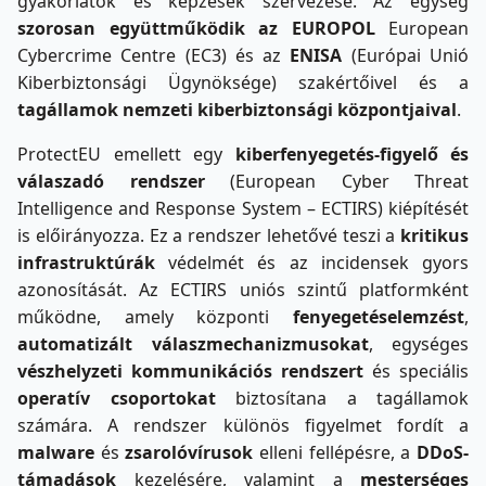
gyakorlatok és képzések szervezése. Az egység
szorosan együttműködik az EUROPOL
European
Cybercrime Centre (EC3) és az
ENISA
(Európai Unió
Kiberbiztonsági Ügynöksége) szakértőivel és a
tagállamok nemzeti kiberbiztonsági központjaival
.
ProtectEU emellett egy
kiberfenyegetés-figyelő és
válaszadó rendszer
(European Cyber Threat
Intelligence and Response System – ECTIRS) kiépítését
is előirányozza. Ez a rendszer lehetővé teszi a
kritikus
infrastruktúrák
védelmét és az incidensek gyors
azonosítását. Az ECTIRS uniós szintű platformként
működne, amely központi
fenyegetéselemzést
,
automatizált válaszmechanizmusokat
, egységes
vészhelyzeti kommunikációs rendszert
és speciális
operatív csoportokat
biztosítana a tagállamok
számára. A rendszer különös figyelmet fordít a
malware
és
zsarolóvírusok
elleni fellépésre, a
DDoS-
támadások
kezelésére, valamint a
mesterséges