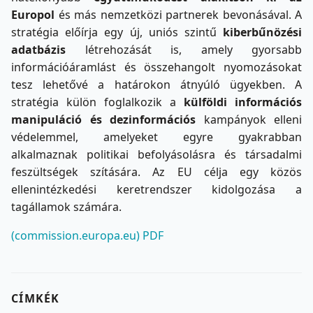
Europol
és más nemzetközi partnerek bevonásával. A
stratégia előírja egy új, uniós szintű
kiberbűnözési
adatbázis
létrehozását is, amely gyorsabb
információáramlást és összehangolt nyomozásokat
tesz lehetővé a határokon átnyúló ügyekben. A
stratégia külön foglalkozik a
külföldi információs
manipuláció és dezinformációs
kampányok elleni
védelemmel, amelyeket egyre gyakrabban
alkalmaznak politikai befolyásolásra és társadalmi
feszültségek szítására. Az EU célja egy közös
ellenintézkedési keretrendszer kidolgozása a
tagállamok számára.
(commission.europa.eu)
PDF
CÍMKÉK