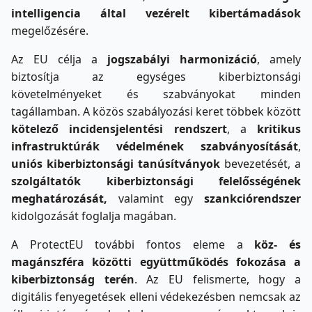
intelligencia által vezérelt kibertámadások
megelőzésére.
Az EU célja a
jogszabályi harmonizáció
, amely
biztosítja az egységes kiberbiztonsági
követelményeket és szabványokat minden
tagállamban. A közös szabályozási keret többek között
kötelező incidensjelentési rendszert
, a
kritikus
infrastruktúrák védelmének szabványosítását
,
uniós
kiberbiztonsági tanúsítványok
bevezetését, a
szolgáltatók kiberbiztonsági felelősségének
meghatározását,
valamint egy
szankciórendszer
kidolgozását foglalja magában.
A ProtectEU további fontos eleme a
köz- és
magánszféra közötti együttműködés fokozása a
kiberbiztonság terén
. Az EU felismerte, hogy a
digitális fenyegetések elleni védekezésben nemcsak az