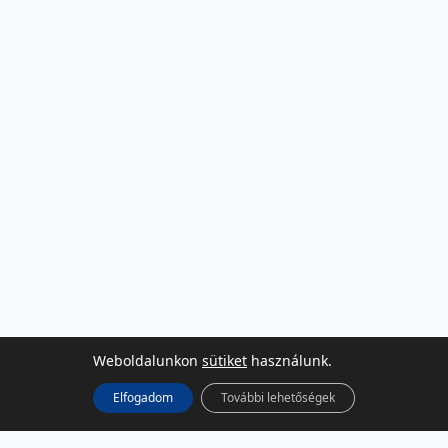
Weboldalunkon
sütiket
használunk.
Elfogadom
További lehetőségek