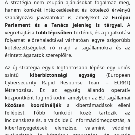
A stratégia nem csupán ajánlásokat fogalmaz meg,
hanem konkrét intézkedéseket és kötelező érvényű
szabályozási javaslatokat is, amelyeket az
Európai
Parlament és a Tanács jelenleg is tárgyal
. A
végrehajtása
több lépcsőben
történik, és a jogalkotási
folyamat előrehaladtával várhatóan egyre szigorúbb
kötelezettségeket ró majd a tagállamokra és az
érintett ágazatok szereplőire.
Az új stratégia egyik legfontosabb lépése egy uniós
szintű
kiberbiztonsági egység
(European
Cybersecurity Rapid Response Team – ECRRT)
létrehozása. Ez az egység állandó operatív
központként fog működni, amelyben az EU tagállamai
közösen koordinálják
a kibertámadások elleni
fellépést. Főbb funkciói közé tartozik az
incidenskezelés, a valós idejű információmegosztás, a
kiberfenyegetések elemzése, valamint védelmi