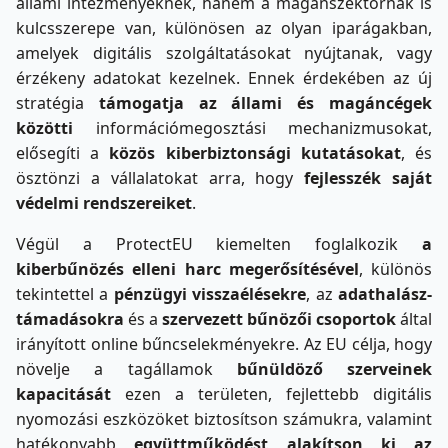
állami intézményeknek, hanem a magánszektornak is
kulcsszerepe van, különösen az olyan iparágakban,
amelyek digitális szolgáltatásokat nyújtanak, vagy
érzékeny adatokat kezelnek. Ennek érdekében az új
stratégia
támogatja az állami és magáncégek
közötti
információmegosztási mechanizmusokat,
elősegíti a
közös kiberbiztonsági kutatásokat
, és
ösztönzi a vállalatokat arra, hogy
fejlesszék saját
védelmi rendszereiket
.
Végül a ProtectEU kiemelten foglalkozik
a
kiberbűnözés elleni harc megerősítésével
, különös
tekintettel a
pénzügyi visszaélésekre
, az
adathalász-
támadásokra
és a
szervezett bűnözői csoportok
által
irányított online bűncselekményekre. Az EU célja, hogy
növelje a tagállamok
bűnüldöző szerveinek
kapacitását
ezen a területen, fejlettebb digitális
nyomozási eszközöket biztosítson számukra, valamint
hatékonyabb
együttműködést alakítson ki az