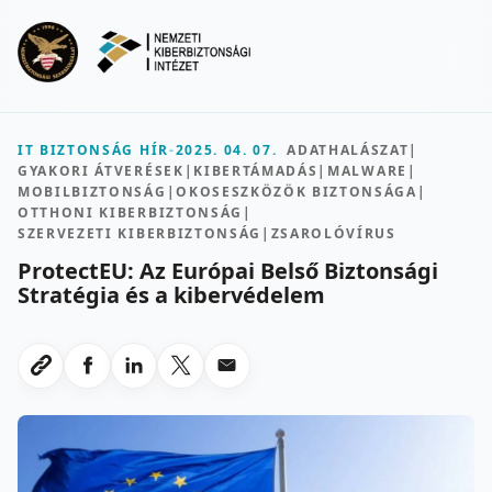
Ugrás a fő tartalomra
Menu
IT BIZTONSÁG HÍR
-
2025. 04. 07.
ADATHALÁSZAT
|
GYAKORI ÁTVERÉSEK
|
KIBERTÁMADÁS
|
MALWARE
|
MOBILBIZTONSÁG
|
OKOSESZKÖZÖK BIZTONSÁGA
|
OTTHONI KIBERBIZTONSÁG
|
SZERVEZETI KIBERBIZTONSÁG
|
ZSAROLÓVÍRUS
ProtectEU: Az Európai Belső Biztonsági
Stratégia és a kibervédelem
Megosztas Facebookon
Megosztas LinkedInen
Megosztas X-en
Megosztas emailben
Link masolasa