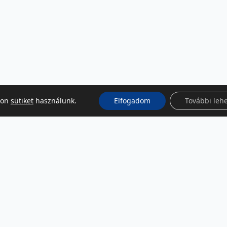
kon
sütiket
használunk.
Elfogadom
További leh
KÖZÖSSÉGI MÉDIA
Facebook
LinkedIn