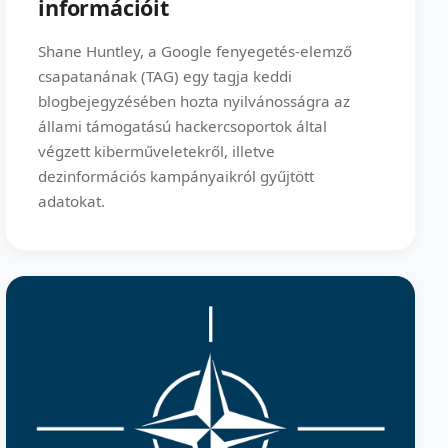
információit
Shane Huntley, a Google fenyegetés-elemző
csapatanának (TAG) egy tagja keddi
blogbejegyzésében hozta nyilvánosságra az
állami támogatású hackercsoportok által
végzett kiberműveletekről, illetve
dezinformációs kampányaikról gyűjtött
adatokat.