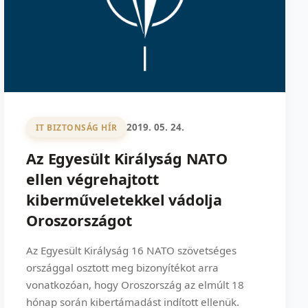
2019. 05. 24.
IT BIZTONSÁG HÍR
Az Egyesült Királyság NATO
ellen végrehajtott
kiberműveletekkel vádolja
Oroszországot
Az Egyesült Királyság 16 NATO szövetséges
országgal osztott meg bizonyítékot arra
vonatkozóan, hogy Oroszország az elmúlt 18
hónap során kibertámadást indított ellenük.