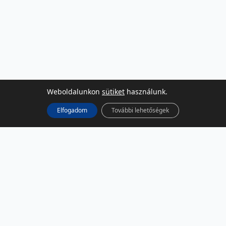
Weboldalunkon
sütiket
használunk.
Elfogadom
További lehetőségek
KÖZÖSSÉGI MÉDIA
Facebook
LinkedIn