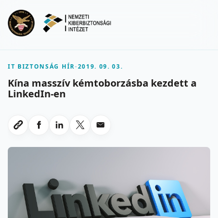
Ugrás a fő tartalomra
Menu
IT BIZTONSÁG HÍR
-
2019. 09. 03.
Kína masszív kémtoborzásba kezdett a
LinkedIn-en
Megosztas Facebookon
Megosztas LinkedInen
Megosztas X-en
Megosztas emailben
Link masolasa