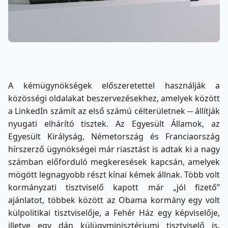
A kémügynökségek előszeretettel használják a
közösségi oldalakat beszervezésekhez, amelyek között
a LinkedIn számít az első számú célterületnek ─ állítják
nyugati elhárító tisztek. Az Egyesült Államok, az
Egyesült Királyság, Németország és Franciaország
hírszerző ügynökségei már riasztást is adtak ki a nagy
számban előforduló megkeresések kapcsán, amelyek
mögött legnagyobb részt kínai kémek állnak. Több volt
kormányzati tisztviselő kapott már „jól fizető”
ajánlatot, többek között az Obama kormány egy volt
külpolitikai tisztviselője, a Fehér Ház egy képviselője,
illetve egy dán külügyminisztériumi tisztviselő is.