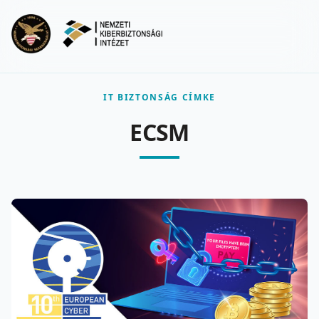
Ugrás a fő tartalomra
Menu
IT BIZTONSÁG CÍMKE
ECSM