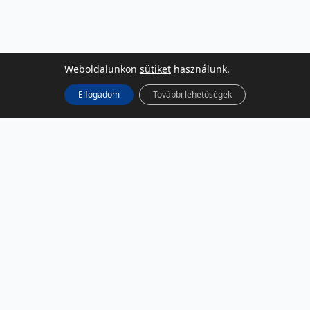
Weboldalunkon
sütiket
használunk.
Elfogadom
További lehetőségek
KÖZÖSSÉGI MÉDIA
Facebook
LinkedIn
Instagram
Podcast