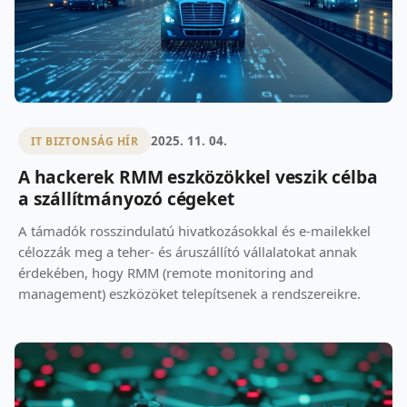
2025. 11. 04.
IT BIZTONSÁG HÍR
A hackerek RMM eszközökkel veszik célba
a szállítmányozó cégeket
A támadók rosszindulatú hivatkozásokkal és e-mailekkel
célozzák meg a teher- és áruszállító vállalatokat annak
érdekében, hogy RMM (remote monitoring and
management) eszközöket telepítsenek a rendszereikre.