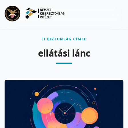
Ugrás a fő tartalomra
Menu
IT BIZTONSÁG CÍMKE
ellátási lánc