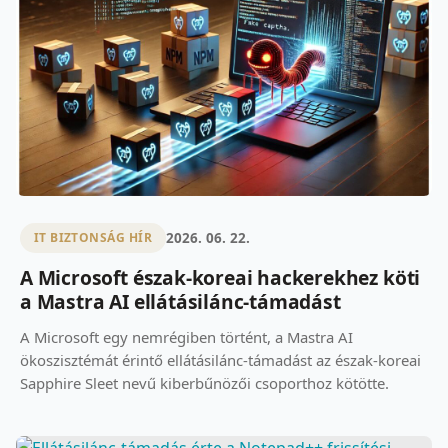
2026. 06. 22.
IT BIZTONSÁG HÍR
A Microsoft észak-koreai hackerekhez köti
a Mastra AI ellátásilánc-támadást
A Microsoft egy nemrégiben történt, a Mastra AI
ökoszisztémát érintő ellátásilánc-támadást az észak-koreai
Sapphire Sleet nevű kiberbűnözői csoporthoz kötötte.