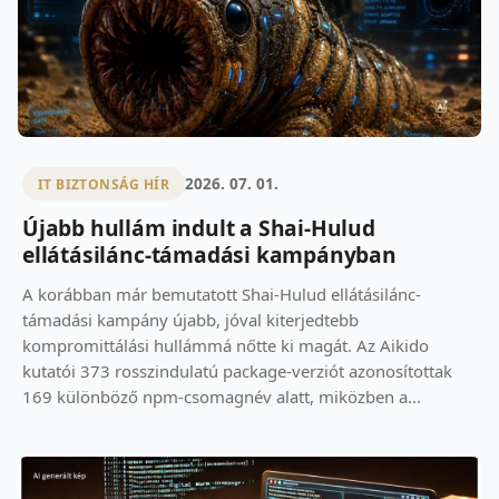
2026. 07. 01.
IT BIZTONSÁG HÍR
Újabb hullám indult a Shai-Hulud
ellátásilánc-támadási kampányban
A korábban már bemutatott Shai-Hulud ellátásilánc-
támadási kampány újabb, jóval kiterjedtebb
kompromittálási hullámmá nőtte ki magát. Az Aikido
kutatói 373 rosszindulatú package-verziót azonosítottak
169 különböző npm-csomagnév alatt, miközben a...