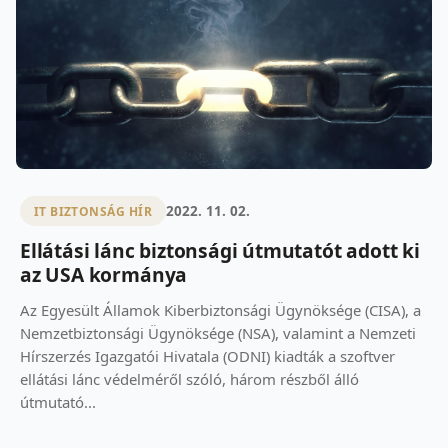
2022. 11. 02.
IT BIZTONSÁG HÍR
Ellátási lánc biztonsági útmutatót adott ki
az USA kormánya
Az Egyesült Államok Kiberbiztonsági Ügynöksége (CISA), a
Nemzetbiztonsági Ügynöksége (NSA), valamint a Nemzeti
Hírszerzés Igazgatói Hivatala (ODNI) kiadták a szoftver
ellátási lánc védelméről szóló, három részből álló
útmutató...