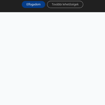
Elfogadom
További lehetőségek
KÖZÖSSÉGI MÉDIA
Facebook
LinkedIn
Instagram
Podcast
RSS
TÁRSOLDALAK