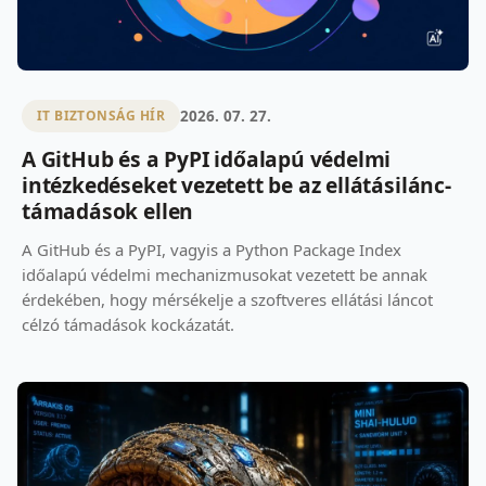
2026. 07. 27.
IT BIZTONSÁG HÍR
A GitHub és a PyPI időalapú védelmi
intézkedéseket vezetett be az ellátásilánc-
támadások ellen
A GitHub és a PyPI, vagyis a Python Package Index
időalapú védelmi mechanizmusokat vezetett be annak
érdekében, hogy mérsékelje a szoftveres ellátási láncot
célzó támadások kockázatát.