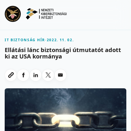
Ugrás a fő tartalomra
Menu
IT BIZTONSÁG HÍR
-
2022. 11. 02.
Ellátási lánc biztonsági útmutatót adott
ki az USA kormánya
Megosztas Facebookon
Megosztas LinkedInen
Megosztas X-en
Megosztas emailben
Link masolasa