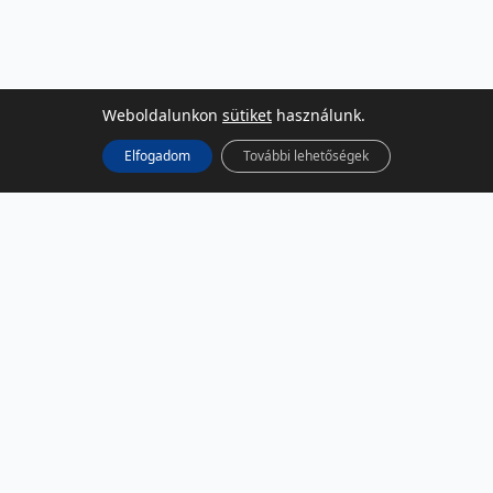
Weboldalunkon
sütiket
használunk.
Elfogadom
További lehetőségek
KÖZÖSSÉGI MÉDIA
Facebook
LinkedIn
Instagram