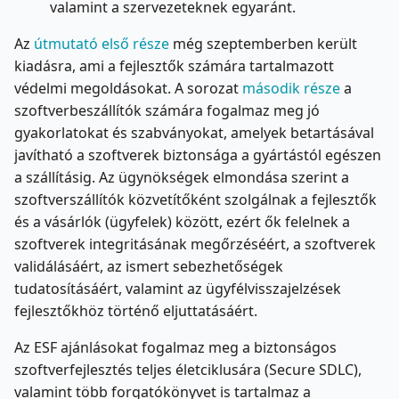
valamint a szervezeteknek egyaránt.
Az
útmutató első része
még szeptemberben került
kiadásra, ami a fejlesztők számára tartalmazott
védelmi megoldásokat. A sorozat
második része
a
szoftverbeszállítók számára fogalmaz meg jó
gyakorlatokat és szabványokat, amelyek betartásával
javítható a szoftverek biztonsága a gyártástól egészen
a szállításig. Az ügynökségek elmondása szerint a
szoftverszállítók közvetítőként szolgálnak a fejlesztők
és a vásárlók (ügyfelek) között, ezért ők felelnek a
szoftverek integritásának megőrzéséért, a szoftverek
validálásáért, az ismert sebezhetőségek
tudatosításáért, valamint az ügyfélvisszajelzések
fejlesztőkhöz történő eljuttatásáért.
Az ESF ajánlásokat fogalmaz meg a biztonságos
szoftverfejlesztés teljes életciklusára (Secure SDLC),
valamint több forgatókönyvet is tartalmaz a