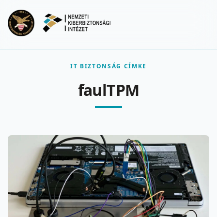
Ugrás a fő tartalomra
Menu
IT BIZTONSÁG CÍMKE
faulTPM