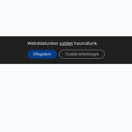
Weboldalunkon
sütiket
használunk.
Elfogadom
További lehetőségek
KÖZÖSSÉGI MÉDIA
Facebook
LinkedIn
Instagram