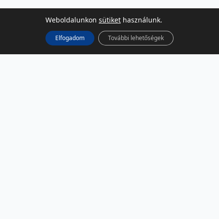
Weboldalunkon
sütiket
használunk.
Elfogadom
További lehetőségek
KÖZÖSSÉGI MÉDIA
Facebook
LinkedIn
Instagram
Podcast
RSS