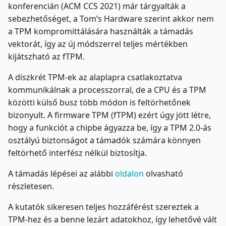
konferencián (ACM CCS 2021) már tárgyalták a
sebezhetőséget, a Tom’s Hardware szerint akkor nem
a TPM kompromittálására használták a támadás
vektorát, így az új módszerrel teljes mértékben
kijátszható az fTPM.
A diszkrét TPM-ek az alaplapra csatlakoztatva
kommunikálnak a processzorral, de a CPU és a TPM
közötti külső busz több módon is feltörhetőnek
bizonyult. A firmware TPM (fTPM) ezért úgy jött létre,
hogy a funkciót a chipbe ágyazza be, így a TPM 2.0-ás
osztályú biztonságot a támadók számára könnyen
feltörhető interfész nélkül biztosítja.
A támadás lépései az alábbi
oldalon
olvasható
részletesen.
A kutatók sikeresen teljes hozzáférést szereztek a
TPM-hez és a benne lezárt adatokhoz, így lehetővé vált