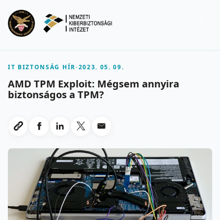
Ugrás a fő tartalomra
Menu
IT BIZTONSÁG HÍR
-
2023. 05. 09.
AMD TPM Exploit: Mégsem annyira
biztonságos a TPM?
Megosztas Facebookon
Megosztas LinkedInen
Megosztas X-en
Megosztas emailben
Link masolasa