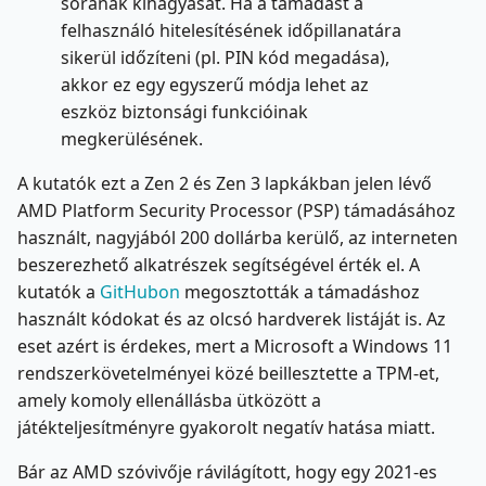
sorának kihagyását. Ha a támadást a
felhasználó hitelesítésének időpillanatára
sikerül időzíteni (pl. PIN kód megadása),
akkor ez egy egyszerű módja lehet az
eszköz biztonsági funkcióinak
megkerülésének.
A kutatók ezt a Zen 2 és Zen 3 lapkákban jelen lévő
AMD Platform Security Processor (PSP) támadásához
használt, nagyjából 200 dollárba kerülő, az interneten
beszerezhető alkatrészek segítségével érték el. A
kutatók a
GitHubon
megosztották a támadáshoz
használt kódokat és az olcsó hardverek listáját is. Az
eset azért is érdekes, mert a Microsoft a Windows 11
rendszerkövetelményei közé beillesztette a TPM-et,
amely komoly ellenállásba ütközött a
játékteljesítményre gyakorolt negatív hatása miatt.
Bár az AMD szóvivője rávilágított, hogy egy 2021-es