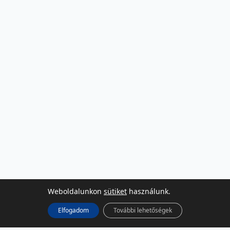
Weboldalunkon
sütiket
használunk.
Elfogadom
További lehetőségek