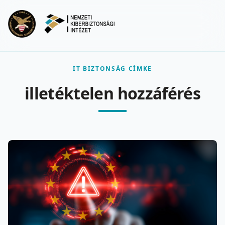
Ugrás a fő tartalomra
Menu
IT BIZTONSÁG CÍMKE
illetéktelen hozzáférés